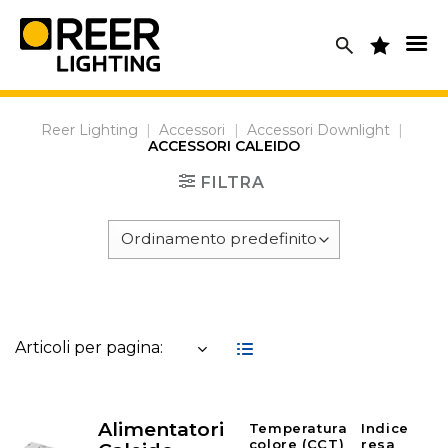
Skip
to
content
Reer Lighting
|
Accessori
|
Accessori Downlight
|
ACCESSORI CALEIDO
FILTRA
Articoli per pagina:
Alimentatori
Temperatura
Indice
colore (CCT)
resa