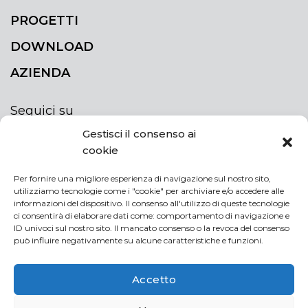
PROGETTI
DOWNLOAD
AZIENDA
Seguici su
Gestisci il consenso ai
cookie
Per fornire una migliore esperienza di navigazione sul nostro sito,
utilizziamo tecnologie come i "cookie" per archiviare e/o accedere alle
ISCRIVITI ALLA NEWSLETTER
informazioni del dispositivo. Il consenso all'utilizzo di queste tecnologie
Rimani sempre aggiornato iscrivendoti alla
ci consentirà di elaborare dati come: comportamento di navigazione e
ID univoci sul nostro sito. Il mancato consenso o la revoca del consenso
newsletter
può influire negativamente su alcune caratteristiche e funzioni.
NEWSLETTER
If
Accetto
you
are
Acconsento al trattamento dei miei dati personali