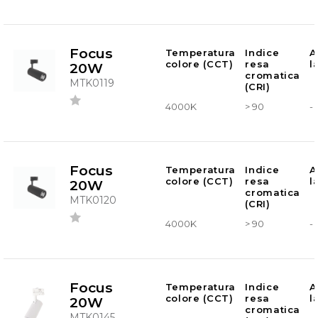
Focus
Temperatura
Indice
A
colore (CCT)
resa
l
20W
cromatica
MTK0119
(CRI)
4000K
> 90
-
Focus
Temperatura
Indice
A
colore (CCT)
resa
l
20W
cromatica
MTK0120
(CRI)
4000K
> 90
-
Focus
Temperatura
Indice
A
colore (CCT)
resa
l
20W
cromatica
MTK0145