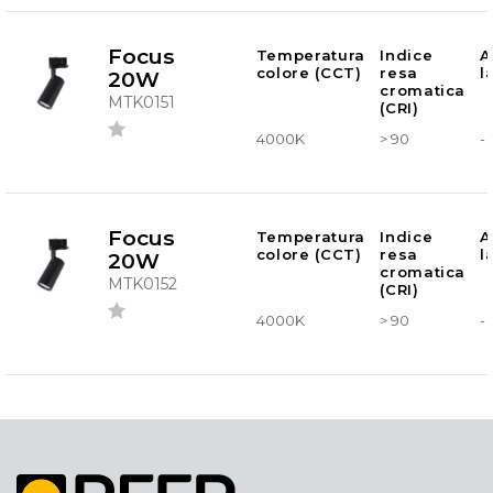
Focus
Temperatura
Indice
A
colore (CCT)
resa
l
20W
cromatica
MTK0151
(CRI)
4000K
> 90
-
Focus
Temperatura
Indice
A
colore (CCT)
resa
l
20W
cromatica
MTK0152
(CRI)
4000K
> 90
-