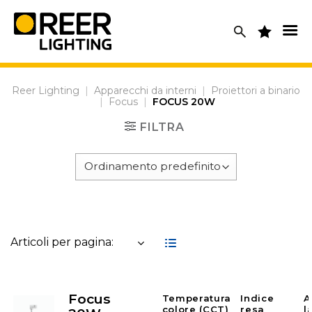
Skip
to
content
Reer Lighting
|
Apparecchi da interni
|
Proiettori a binario
|
Focus
|
FOCUS 20W
FILTRA
Articoli per pagina:
Focus
Temperatura
Indice
A
colore (CCT)
resa
l