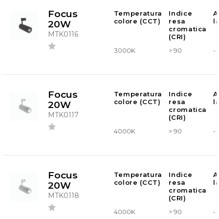
Focus
Temperatura
Indice
A
colore (CCT)
resa
l
20W
cromatica
MTK0116
(CRI)
3000K
> 90
-
Focus
Temperatura
Indice
A
colore (CCT)
resa
l
20W
cromatica
MTK0117
(CRI)
4000K
> 90
-
Focus
Temperatura
Indice
A
colore (CCT)
resa
l
20W
cromatica
MTK0118
(CRI)
4000K
> 90
-