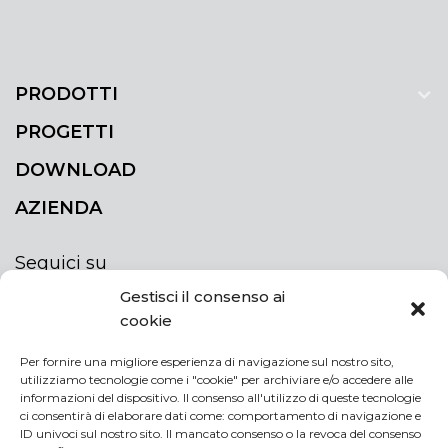
PRODOTTI
PROGETTI
DOWNLOAD
AZIENDA
Seguici su
Gestisci il consenso ai
cookie
Per fornire una migliore esperienza di navigazione sul nostro sito,
utilizziamo tecnologie come i "cookie" per archiviare e/o accedere alle
ISCRIVITI ALLA NEWSLETTER
informazioni del dispositivo. Il consenso all'utilizzo di queste tecnologie
Rimani sempre aggiornato iscrivendoti alla
ci consentirà di elaborare dati come: comportamento di navigazione e
ID univoci sul nostro sito. Il mancato consenso o la revoca del consenso
newsletter