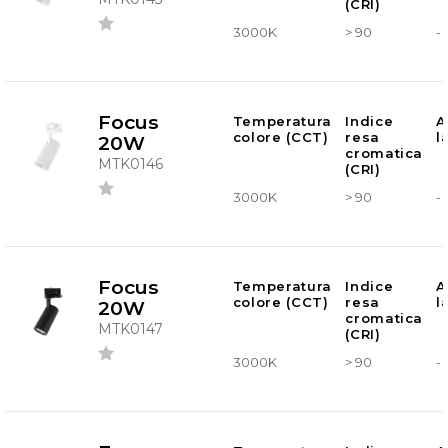
(CRI)
3000K
> 90
-
Focus
Temperatura
Indice
A
colore (CCT)
resa
l
20W
cromatica
MTK0146
(CRI)
3000K
> 90
-
Focus
Temperatura
Indice
A
colore (CCT)
resa
l
20W
cromatica
MTK0147
(CRI)
3000K
> 90
-