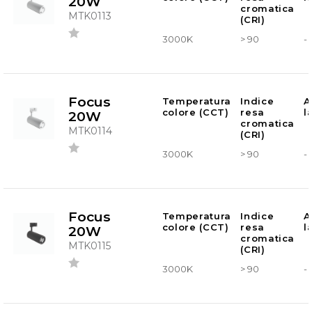
20W
cromatica
MTK0113
(CRI)
3000K
> 90
-
Focus
Temperatura
Indice
A
colore (CCT)
resa
l
20W
cromatica
MTK0114
(CRI)
3000K
> 90
-
Focus
Temperatura
Indice
A
colore (CCT)
resa
l
20W
cromatica
MTK0115
(CRI)
3000K
> 90
-