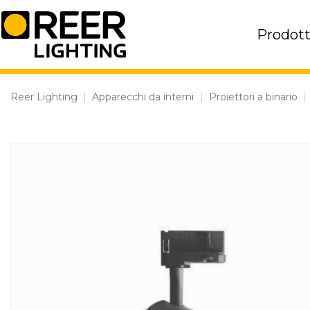
Skip
to
Prodott
content
Reer Lighting
|
Apparecchi da interni
|
Proiettori a binario
|