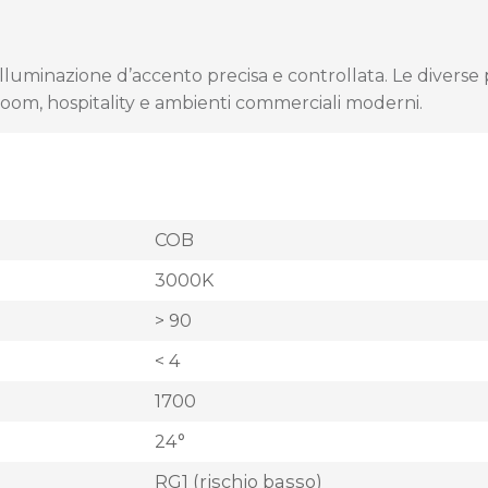
illuminazione d’accento precisa e controllata. Le divers
owroom, hospitality e ambienti commerciali moderni.
COB
3000K
> 90
< 4
1700
24°
RG1 (rischio basso)