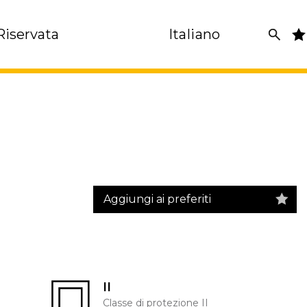
Riservata
Italiano
Aggiungi ai preferiti
II
Classe di protezione II