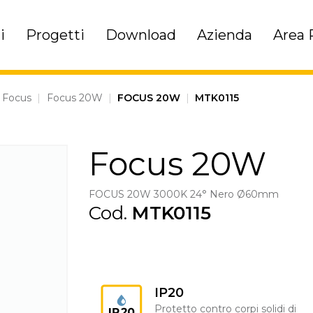
i
Progetti
Download
Azienda
Area 
Focus
|
Focus 20W
|
FOCUS 20W
|
MTK0115
Focus 20W
FOCUS 20W 3000K 24° Nero Ø60mm
Cod.
MTK0115
IP20
Protetto contro corpi solidi di