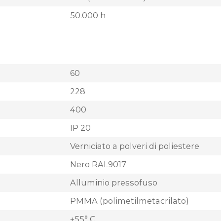
50.000 h
60
228
400
IP 20
Verniciato a polveri di poliestere
Nero RAL9017
Alluminio pressofuso
PMMA (polimetilmetacrilato)
+55° C