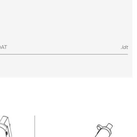
DAT
.ldt