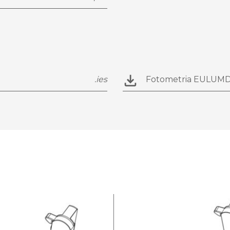
.ies
Fotometria EULUM