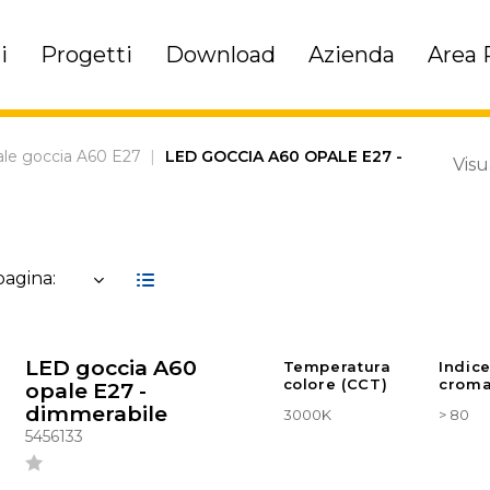
i
Progetti
Download
Azienda
Area 
le goccia A60 E27
|
LED GOCCIA A60 OPALE E27 -
Visu
 pagina:
LED goccia A60
Temperatura
Indic
colore (CCT)
croma
opale E27 -
dimmerabile
3000K
> 80
5456133