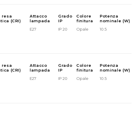
e resa
Attacco
Grado
Colore
Potenza
tica (CRI)
lampada
IP
finitura
nominale (W)
E27
IP 20
Opale
10.5
e resa
Attacco
Grado
Colore
Potenza
tica (CRI)
lampada
IP
finitura
nominale (W)
E27
IP 20
Opale
10.5