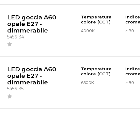
LED goccia A60
Temperatura
Indic
colore (CCT)
croma
opale E27 -
dimmerabile
4000K
> 80
5456134
LED goccia A60
Temperatura
Indic
colore (CCT)
croma
opale E27 -
dimmerabile
6500K
> 80
5456135