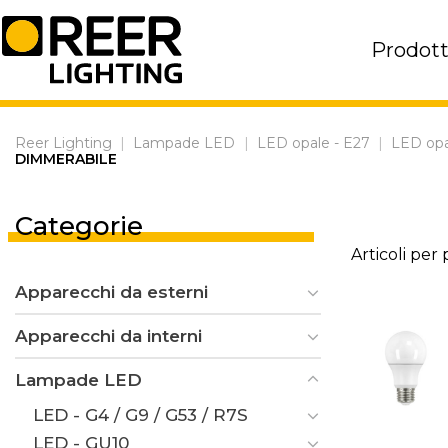
Skip
to
Prodott
content
Reer Lighting
|
Lampade LED
|
LED opale - E27
|
LED opa
DIMMERABILE
Categorie
Articoli per
Apparecchi da esterni
Apparecchi da interni
Lampade LED
LED - G4 / G9 / G53 / R7S
LED - GU10