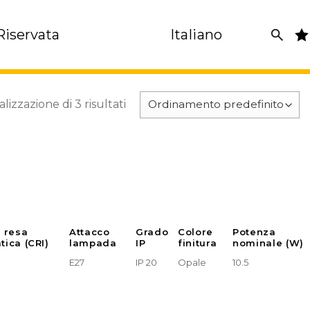
Riservata
Italiano
alizzazione di 3 risultati
e resa
Attacco
Grado
Colore
Potenza
tica (CRI)
lampada
IP
finitura
nominale (W)
E27
IP 20
Opale
10.5