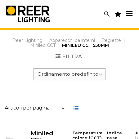
Skip
to
content
Reer Lighting
|
Apparecchi da interni
|
Reglette
|
Miniled CCT
|
MINILED CCT 550MM
FILTRA
Articoli per pagina:
Miniled
Temperatura
Indice
A
colore (CCT)
resa
l