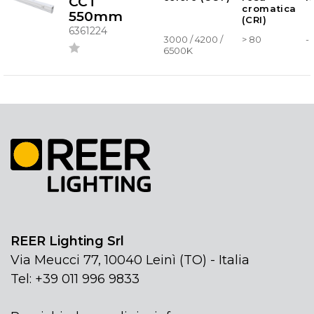
CCT
cromatica
550mm
(CRI)
6361224
3000 / 4200 /
> 80
-
6500K
REER Lighting Srl
Via Meucci 77, 10040 Leinì (TO) - Italia
Tel: +39 011 996 9833