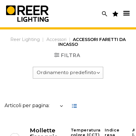
Skip
to
content
Reer Lighting
|
Accessori
|
ACCESSORI FARETTI DA
INCASSO
FILTRA
Articoli per pagina:
Mollette
Temperatura
Indice
A
colore (CCT)
resa
l