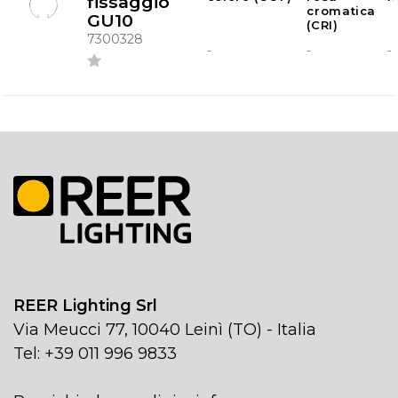
fissaggio
cromatica
GU10
(CRI)
7300328
-
-
-
REER Lighting Srl
Via Meucci 77, 10040 Leinì (TO) - Italia
Tel: +39 011 996 9833