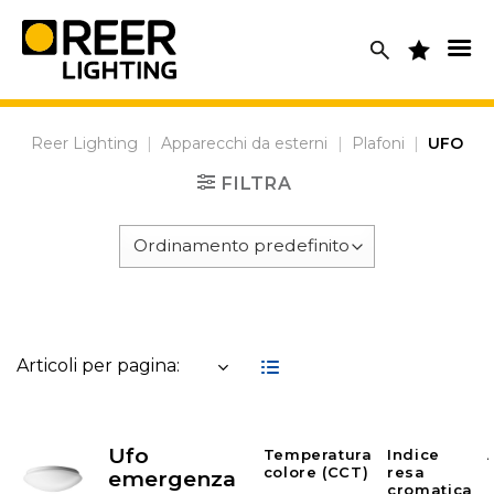
Skip
to
content
Reer Lighting
|
Apparecchi da esterni
|
Plafoni
|
UFO
FILTRA
Articoli per pagina:
Ufo
Temperatura
Indice
colore (CCT)
resa
emergenza
cromatica