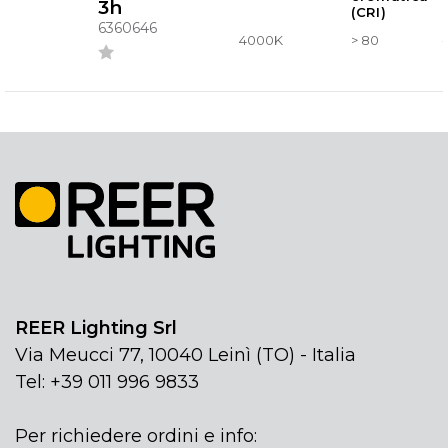
3h
(CRI)
6360646
4000K
> 80
-
REER Lighting Srl
Via Meucci 77, 10040 Leinì (TO) - Italia
Tel: +39 011 996 9833
Per richiedere ordini e info: