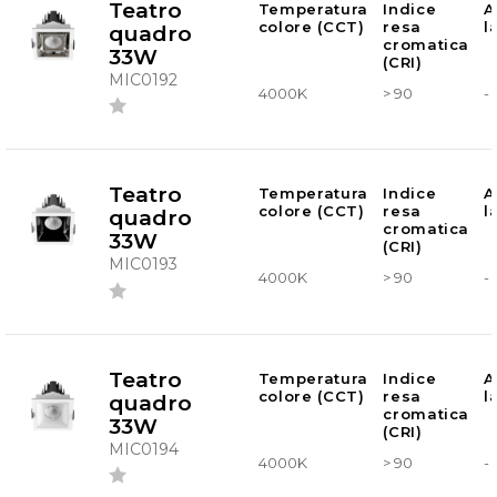
Teatro
Temperatura
Indice
A
colore (CCT)
resa
l
quadro
cromatica
33W
(CRI)
MIC0192
4000K
> 90
-
Teatro
Temperatura
Indice
A
colore (CCT)
resa
l
quadro
cromatica
33W
(CRI)
MIC0193
4000K
> 90
-
Teatro
Temperatura
Indice
A
colore (CCT)
resa
l
quadro
cromatica
33W
(CRI)
MIC0194
4000K
> 90
-