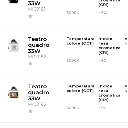
cromatica
33W
(CRI)
MIC0181
3000K
> 90
-
Teatro
Temperatura
Indice
A
colore (CCT)
resa
l
quadro
cromatica
33W
(CRI)
MIC0182
3000K
> 90
-
Teatro
Temperatura
Indice
A
colore (CCT)
resa
l
quadro
cromatica
33W
(CRI)
MIC0183
3000K
> 90
-