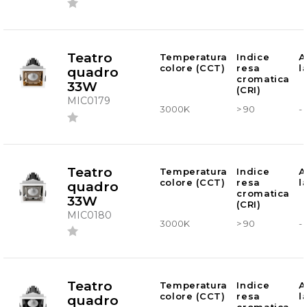
Teatro
Temperatura
Indice
A
colore (CCT)
resa
l
quadro
cromatica
33W
(CRI)
MIC0179
3000K
> 90
-
Teatro
Temperatura
Indice
A
colore (CCT)
resa
l
quadro
cromatica
33W
(CRI)
MIC0180
3000K
> 90
-
Teatro
Temperatura
Indice
A
colore (CCT)
resa
l
quadro