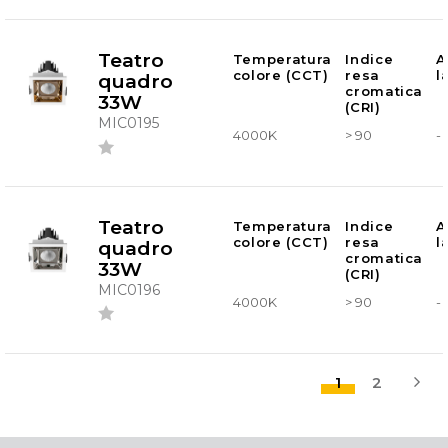
Teatro
Temperatura
Indice
A
colore (CCT)
resa
l
quadro
cromatica
33W
(CRI)
MIC0195
4000K
> 90
-
Teatro
Temperatura
Indice
A
colore (CCT)
resa
l
quadro
cromatica
33W
(CRI)
MIC0196
4000K
> 90
-
1
2