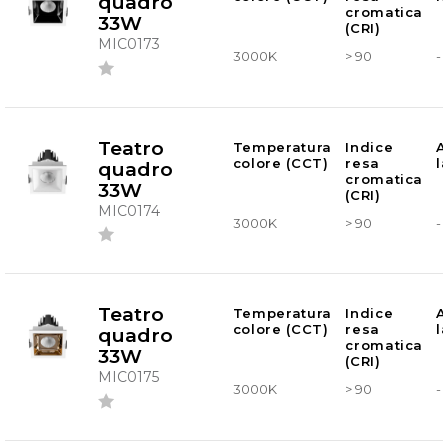
quadro
cromatica
33W
(CRI)
MIC0173
3000K
> 90
-
Teatro
Temperatura
Indice
A
colore (CCT)
resa
l
quadro
cromatica
33W
(CRI)
MIC0174
3000K
> 90
-
Teatro
Temperatura
Indice
A
colore (CCT)
resa
l
quadro
cromatica
33W
(CRI)
MIC0175
3000K
> 90
-