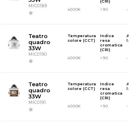
(CRI)
MIC0189
4000K
> 90
-
Teatro
Temperatura
Indice
A
colore (CCT)
resa
l
quadro
cromatica
33W
(CRI)
MIC0190
4000K
> 90
-
Teatro
Temperatura
Indice
A
colore (CCT)
resa
l
quadro
cromatica
33W
(CRI)
MIC0191
4000K
> 90
-