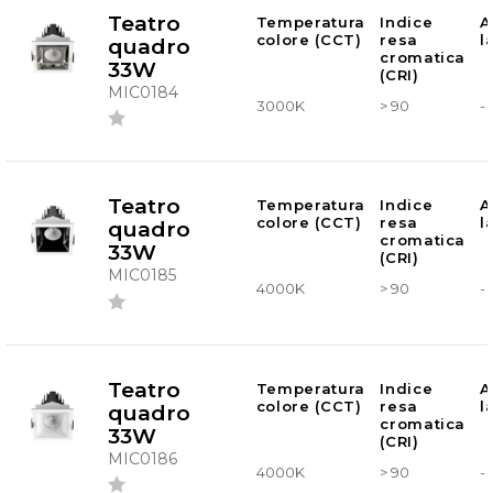
Teatro
Temperatura
Indice
A
colore (CCT)
resa
l
quadro
cromatica
33W
(CRI)
MIC0184
3000K
> 90
-
Teatro
Temperatura
Indice
A
colore (CCT)
resa
l
quadro
cromatica
33W
(CRI)
MIC0185
4000K
> 90
-
Teatro
Temperatura
Indice
A
colore (CCT)
resa
l
quadro
cromatica
33W
(CRI)
MIC0186
4000K
> 90
-