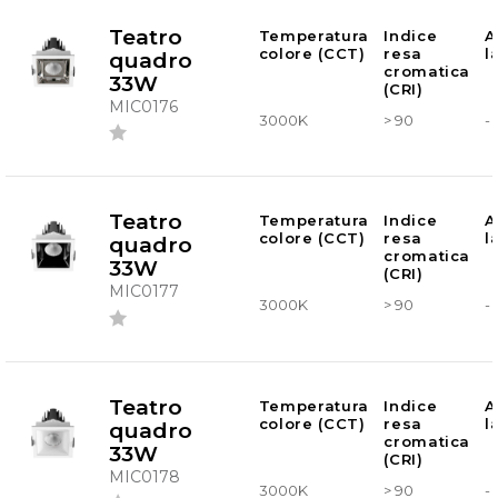
Teatro
Temperatura
Indice
A
colore (CCT)
resa
l
quadro
cromatica
33W
(CRI)
MIC0176
3000K
> 90
-
Teatro
Temperatura
Indice
A
colore (CCT)
resa
l
quadro
cromatica
33W
(CRI)
MIC0177
3000K
> 90
-
Teatro
Temperatura
Indice
A
colore (CCT)
resa
l
quadro
cromatica
33W
(CRI)
MIC0178
3000K
> 90
-