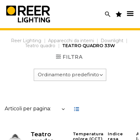
Skip
to
content
Reer Lighting
|
Apparecchi da interni
|
Downlight
|
Teatro quadro
|
TEATRO QUADRO 33W
FILTRA
Articoli per pagina:
Teatro
Temperatura
Indice
A
colore (CCT)
resa
l