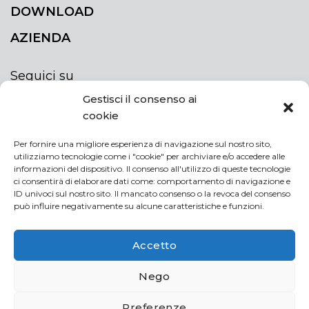
DOWNLOAD
AZIENDA
Seguici su
Gestisci il consenso ai
cookie
Per fornire una migliore esperienza di navigazione sul nostro sito,
utilizziamo tecnologie come i "cookie" per archiviare e/o accedere alle
ISCRIVITI ALLA NEWSLETTER
informazioni del dispositivo. Il consenso all'utilizzo di queste tecnologie
Rimani sempre aggiornato iscrivendoti alla
ci consentirà di elaborare dati come: comportamento di navigazione e
ID univoci sul nostro sito. Il mancato consenso o la revoca del consenso
newsletter
può influire negativamente su alcune caratteristiche e funzioni.
NEWSLETTER
If
Accetto
you
are
Acconsento al trattamento dei miei dati personali
Nego
human,
leave
Preferenze