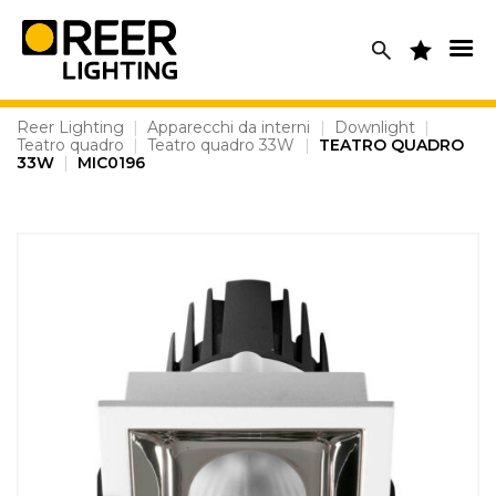
Skip
to
content
Reer Lighting
|
Apparecchi da interni
|
Downlight
|
Teatro quadro
|
Teatro quadro 33W
|
TEATRO QUADRO
33W
|
MIC0196