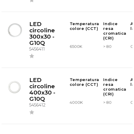
LED
Temperatura
Indice
A
colore (CCT)
resa
l
circoline
cromatica
300x30 -
(CRI)
G10Q
6500K
> 80
G
5456411
LED
Temperatura
Indice
A
colore (CCT)
resa
l
circoline
cromatica
400x30 -
(CRI)
G10Q
4000K
> 80
G
5456412