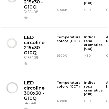
215x30 -
(CRI)
G10Q
4000K
> 80
G
5456408
LED
Temperatura
Indice
A
colore (CCT)
resa
l
circoline
cromatica
215x30 -
(CRI)
G10Q
6500K
> 80
G
5456409
LED
Temperatura
Indice
A
colore (CCT)
resa
l
circoline
cromatica
300x30 -
(CRI)
G10Q
4000K
> 80
G
5456410