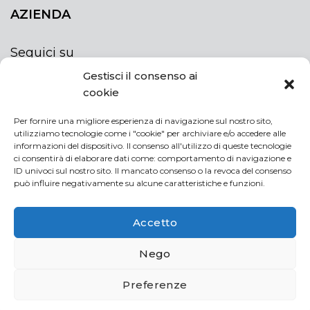
AZIENDA
Seguici su
Gestisci il consenso ai
cookie
Per fornire una migliore esperienza di navigazione sul nostro sito,
utilizziamo tecnologie come i "cookie" per archiviare e/o accedere alle
ISCRIVITI ALLA NEWSLETTER
informazioni del dispositivo. Il consenso all'utilizzo di queste tecnologie
Rimani sempre aggiornato iscrivendoti alla
ci consentirà di elaborare dati come: comportamento di navigazione e
ID univoci sul nostro sito. Il mancato consenso o la revoca del consenso
newsletter
può influire negativamente su alcune caratteristiche e funzioni.
NEWSLETTER
If
Accetto
you
are
Acconsento al trattamento dei miei dati personali
Nego
human,
leave
Preferenze
this