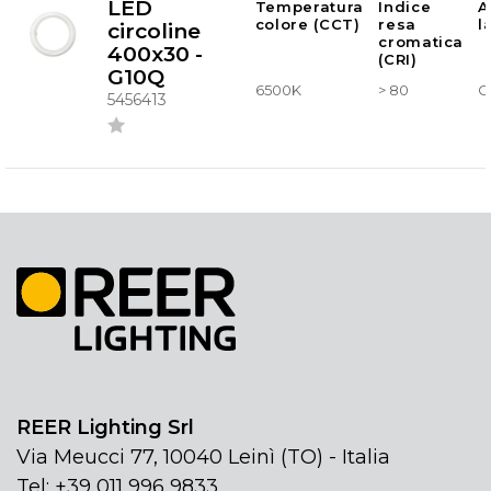
LED
Temperatura
Indice
A
colore (CCT)
resa
l
circoline
cromatica
400x30 -
(CRI)
G10Q
6500K
> 80
G
5456413
REER Lighting Srl
Via Meucci 77, 10040 Leinì (TO) - Italia
Tel: +39 011 996 9833