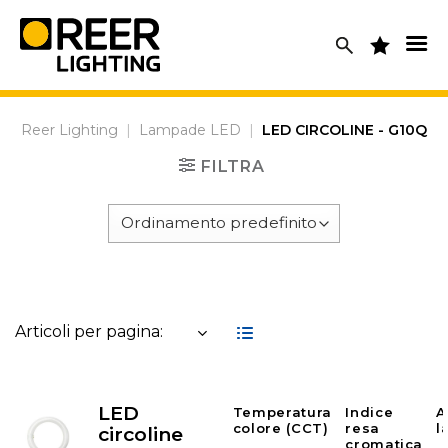
Skip
to
content
Reer Lighting
|
Lampade LED
|
LED CIRCOLINE - G10Q
FILTRA
Articoli per pagina:
LED
Temperatura
Indice
A
colore (CCT)
resa
l
circoline
cromatica