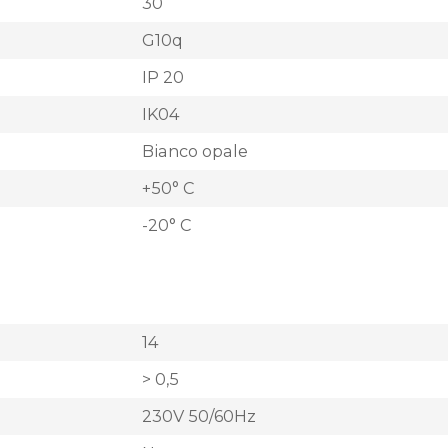
30
G10q
IP 20
IK04
Bianco opale
+50° C
-20° C
14
> 0,5
230V 50/60Hz