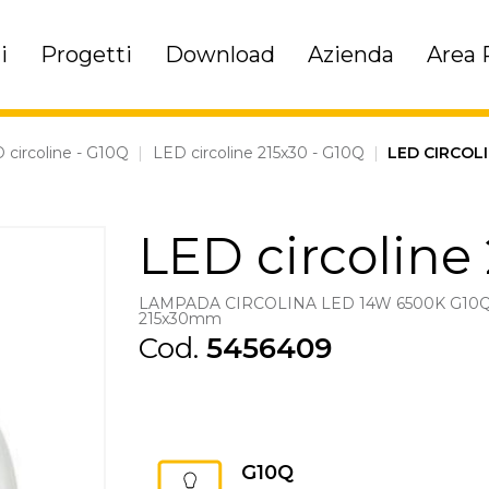
i
Progetti
Download
Azienda
Area 
 circoline - G10Q
|
LED circoline 215x30 - G10Q
|
LED CIRCOLI
LED circoline
LAMPADA CIRCOLINA LED 14W 6500K G10Q
215x30mm
Cod.
5456409
G10Q