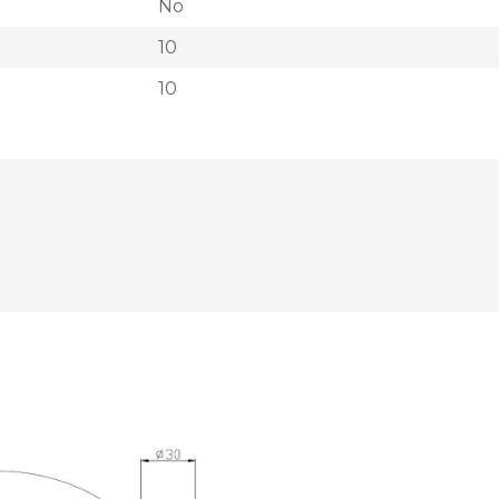
No
10
10