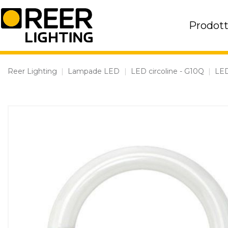
Skip
to
Prodott
content
Reer Lighting
|
Lampade LED
|
LED circoline - G10Q
|
LED