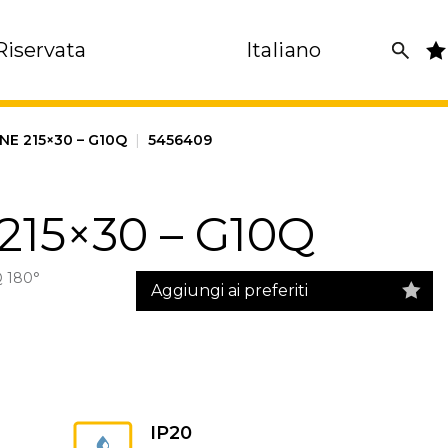
Riservata
Italiano
NE 215×30 – G10Q
|
5456409
 215×30 – G10Q
 180°
Aggiungi ai preferiti
IP20