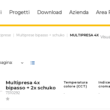
i
Progetti
Download
Azienda
Area 
tiprese
|
Multiprese bipasso + schuko
|
MULTIPRESA 4X
Visua
 pagina:
Multipresa 4x
Temperatura
Indic
colore (CCT)
croma
bipasso + 2x schuko
7310292
-
-