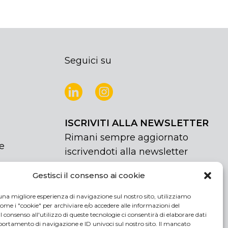
Seguici su
ISCRIVITI ALLA NEWSLETTER
Rimani sempre aggiornato
e
iscrivendoti alla newsletter
Gestisci il consenso ai cookie
NEWSLETTER
If
Iscriviti
you
una migliore esperienza di navigazione sul nostro sito, utilizziamo
are
Acconsento al trattamento dei miei
ome i "cookie" per archiviare e/o accedere alle informazioni del
human,
 Il consenso all'utilizzo di queste tecnologie ci consentirà di elaborare dati
dati personali
rtamento di navigazione e ID univoci sul nostro sito. Il mancato
leave