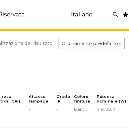
Riservata
Italiano
lizzazione del risultato
e resa
Attacco
Grado
Colore
Potenza
tica (CRI)
lampada
IP
finitura
nominale (W)
-
-
Bianco
max 3500