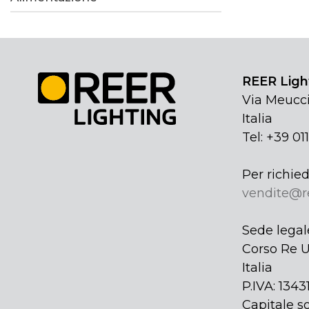
REER Light
Via Meucci
Italia
Tel: +39 01
Per richied
vendite@r
Sede legal
Corso Re U
Italia
P.IVA: 134
Capitale so