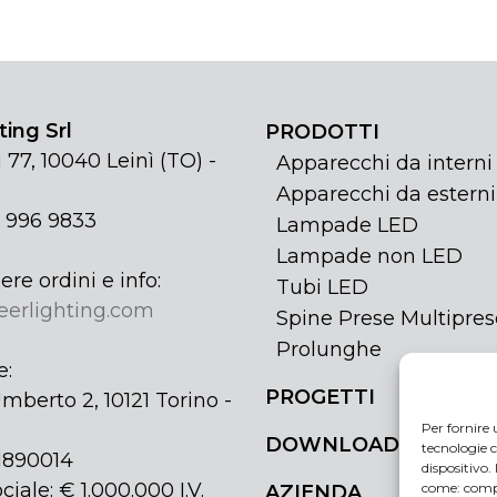
ing Srl
PRODOTTI
 77, 10040 Leinì (TO) -
Apparecchi da interni
Apparecchi da esterni
1 996 9833
Lampade LED
Lampade non LED
ere ordini e info:
Tubi LED
eerlighting.com
Spine Prese Multipres
Prolunghe
e:
PROGETTI
mberto 2, 10121 Torino -
Per fornire 
DOWNLOAD
tecnologie c
31890014
dispositivo.
ciale: € 1.000.000 I.V.
come: compo
AZIENDA