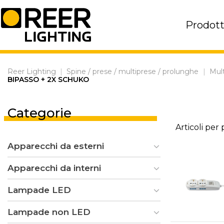
Skip
to
Prodott
content
Reer Lighting
|
Spine / prese / multiprese / prolunghe
|
Mul
BIPASSO + 2X SCHUKO
Categorie
Articoli per
Apparecchi da esterni
Apparecchi da interni
Lampade LED
Lampade non LED