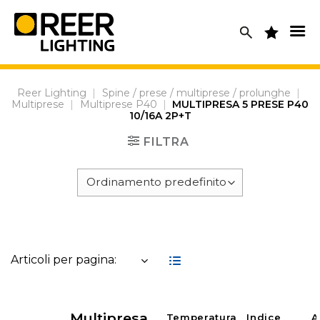
Skip
to
content
Reer Lighting
|
Spine / prese / multiprese / prolunghe
|
Multiprese
|
Multiprese P40
|
MULTIPRESA 5 PRESE P40
10/16A 2P+T
FILTRA
Articoli per pagina:
Multipresa
Temperatura
Indice
A