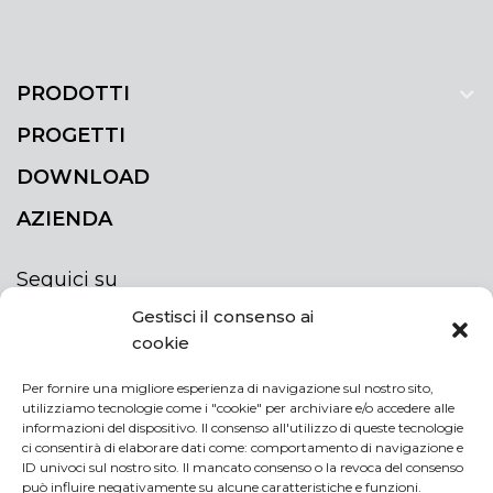
PRODOTTI
PROGETTI
DOWNLOAD
AZIENDA
Seguici su
Gestisci il consenso ai
cookie
Per fornire una migliore esperienza di navigazione sul nostro sito,
utilizziamo tecnologie come i "cookie" per archiviare e/o accedere alle
ISCRIVITI ALLA NEWSLETTER
informazioni del dispositivo. Il consenso all'utilizzo di queste tecnologie
Rimani sempre aggiornato iscrivendoti alla
ci consentirà di elaborare dati come: comportamento di navigazione e
ID univoci sul nostro sito. Il mancato consenso o la revoca del consenso
newsletter
può influire negativamente su alcune caratteristiche e funzioni.