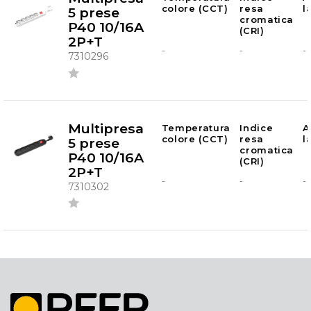
colore (CCT)
resa
l
5 prese
cromatica
P40 10/16A
(CRI)
2P+T
-
-
-
7310296
Multipresa
Temperatura
Indice
A
colore (CCT)
resa
l
5 prese
cromatica
P40 10/16A
(CRI)
2P+T
-
-
-
7310302