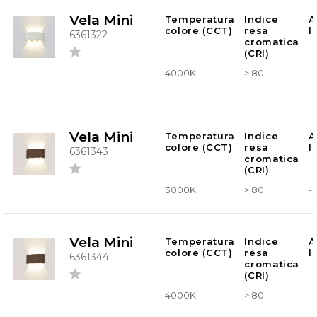
Vela Mini
Temperatura
Indice
A
colore (CCT)
resa
l
6361322
cromatica
(CRI)
4000K
> 80
-
Vela Mini
Temperatura
Indice
A
colore (CCT)
resa
l
6361343
cromatica
(CRI)
3000K
> 80
-
Vela Mini
Temperatura
Indice
A
colore (CCT)
resa
l
6361344
cromatica
(CRI)
4000K
> 80
-