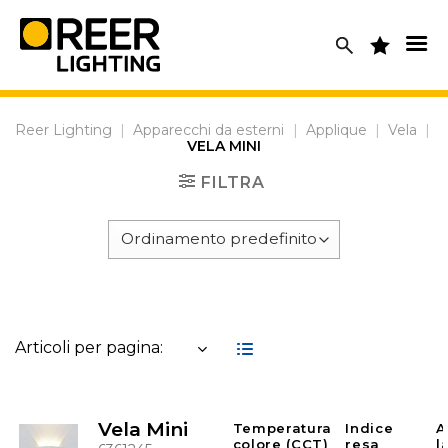
Skip
to
content
Reer Lighting
|
Apparecchi da esterni
|
Applique
|
Vela
|
VELA MINI
FILTRA
Articoli per pagina:
Vela Mini
Temperatura
Indice
A
colore (CCT)
resa
l