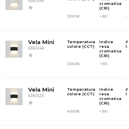
6361245
cromatica
(CRI)
3000K
> 80
-
Vela Mini
Temperatura
Indice
A
colore (CCT)
resa
l
6361246
cromatica
(CRI)
3000K
> 80
-
Vela Mini
Temperatura
Indice
A
colore (CCT)
resa
l
6361323
cromatica
(CRI)
4000K
> 80
-