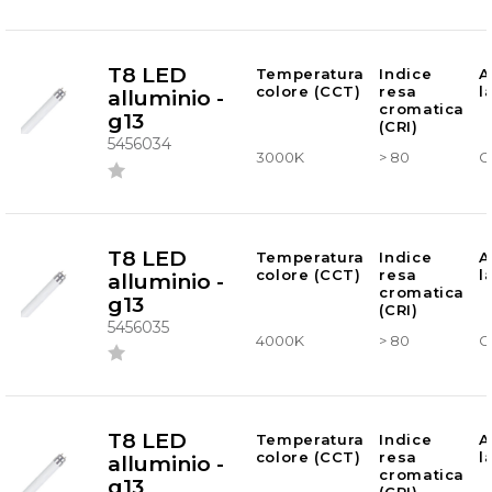
T8 LED
Temperatura
Indice
A
colore (CCT)
resa
l
alluminio -
cromatica
g13
(CRI)
5456034
3000K
> 80
G
T8 LED
Temperatura
Indice
A
colore (CCT)
resa
l
alluminio -
cromatica
g13
(CRI)
5456035
4000K
> 80
G
T8 LED
Temperatura
Indice
A
colore (CCT)
resa
l
alluminio -
cromatica
g13