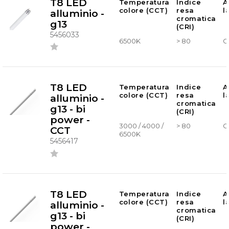
T8 LED
Temperatura
Indice
A
colore (CCT)
resa
l
alluminio -
cromatica
g13
(CRI)
5456033
6500K
> 80
G
T8 LED
Temperatura
Indice
A
colore (CCT)
resa
l
alluminio -
cromatica
g13 - bi
(CRI)
power -
3000 / 4000 /
> 80
G
CCT
6500K
5456417
T8 LED
Temperatura
Indice
A
colore (CCT)
resa
l
alluminio -
cromatica
g13 - bi
(CRI)
power -