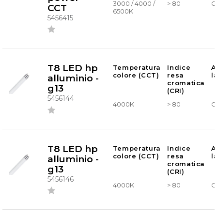
3000 / 4000 /
> 80
G
CCT
6500K
5456415
T8 LED hp
Temperatura
Indice
A
colore (CCT)
resa
l
alluminio -
cromatica
g13
(CRI)
5456144
4000K
> 80
G
T8 LED hp
Temperatura
Indice
A
colore (CCT)
resa
l
alluminio -
cromatica
g13
(CRI)
5456146
4000K
> 80
G