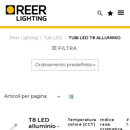
Skip
to
content
Reer Lighting
|
Tubi LED
|
TUBI LED T8 ALLUMINIO
FILTRA
Articoli per pagina:
T8 LED
Temperatura
Indice
A
colore (CCT)
resa
l
alluminio -
cromatica