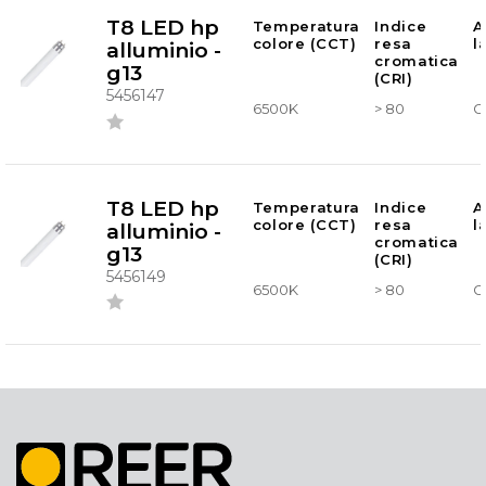
T8 LED hp
Temperatura
Indice
A
colore (CCT)
resa
l
alluminio -
cromatica
g13
(CRI)
5456147
6500K
> 80
G
T8 LED hp
Temperatura
Indice
A
colore (CCT)
resa
l
alluminio -
cromatica
g13
(CRI)
5456149
6500K
> 80
G