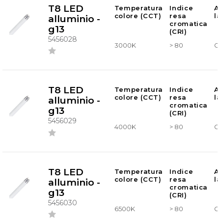
T8 LED
Temperatura
Indice
A
colore (CCT)
resa
l
alluminio -
cromatica
g13
(CRI)
5456028
3000K
> 80
G
T8 LED
Temperatura
Indice
A
colore (CCT)
resa
l
alluminio -
cromatica
g13
(CRI)
5456029
4000K
> 80
G
T8 LED
Temperatura
Indice
A
colore (CCT)
resa
l
alluminio -
cromatica
g13
(CRI)
5456030
6500K
> 80
G