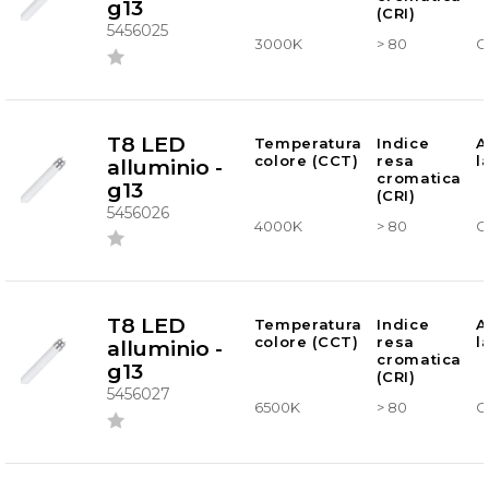
g13
(CRI)
5456025
3000K
> 80
G
T8 LED
Temperatura
Indice
A
colore (CCT)
resa
l
alluminio -
cromatica
g13
(CRI)
5456026
4000K
> 80
G
T8 LED
Temperatura
Indice
A
colore (CCT)
resa
l
alluminio -
cromatica
g13
(CRI)
5456027
6500K
> 80
G