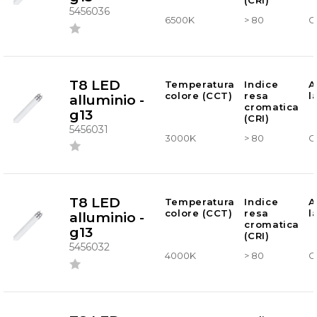
(CRI)
5456036
6500K
> 80
G
T8 LED
Temperatura
Indice
A
colore (CCT)
resa
l
alluminio -
cromatica
g13
(CRI)
5456031
3000K
> 80
G
T8 LED
Temperatura
Indice
A
colore (CCT)
resa
l
alluminio -
cromatica
g13
(CRI)
5456032
4000K
> 80
G