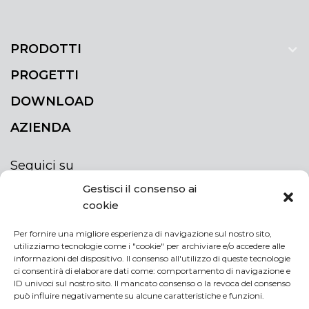
PRODOTTI
PROGETTI
DOWNLOAD
AZIENDA
Seguici su
Gestisci il consenso ai
cookie
Per fornire una migliore esperienza di navigazione sul nostro sito,
utilizziamo tecnologie come i "cookie" per archiviare e/o accedere alle
ISCRIVITI ALLA NEWSLETTER
informazioni del dispositivo. Il consenso all'utilizzo di queste tecnologie
Rimani sempre aggiornato iscrivendoti alla
ci consentirà di elaborare dati come: comportamento di navigazione e
ID univoci sul nostro sito. Il mancato consenso o la revoca del consenso
newsletter
può influire negativamente su alcune caratteristiche e funzioni.