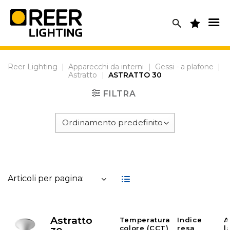
Skip
to
content
Reer Lighting
|
Apparecchi da interni
|
Gessi - a plafone
|
Astratto
|
ASTRATTO 30
FILTRA
Articoli per pagina:
Astratto
Temperatura
Indice
A
colore (CCT)
resa
l