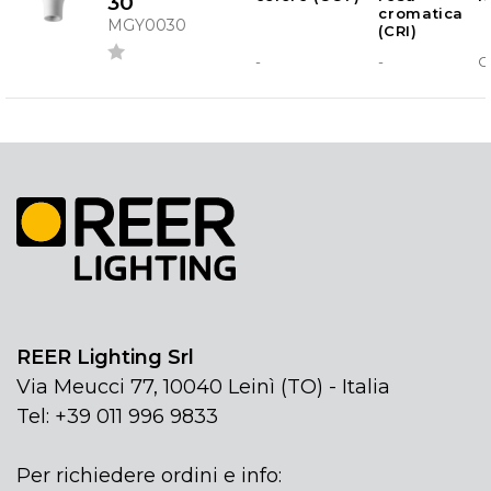
30
cromatica
MGY0030
(CRI)
-
-
G
REER Lighting Srl
Via Meucci 77, 10040 Leinì (TO) - Italia
Tel: +39 011 996 9833
Per richiedere ordini e info: