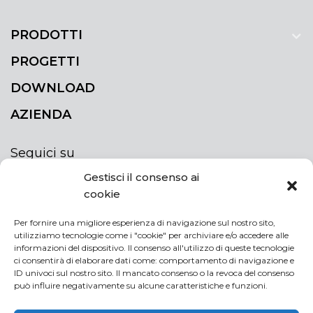
PRODOTTI
PROGETTI
DOWNLOAD
AZIENDA
Seguici su
Gestisci il consenso ai
cookie
Per fornire una migliore esperienza di navigazione sul nostro sito,
utilizziamo tecnologie come i "cookie" per archiviare e/o accedere alle
ISCRIVITI ALLA NEWSLETTER
informazioni del dispositivo. Il consenso all'utilizzo di queste tecnologie
Rimani sempre aggiornato iscrivendoti alla
ci consentirà di elaborare dati come: comportamento di navigazione e
ID univoci sul nostro sito. Il mancato consenso o la revoca del consenso
newsletter
può influire negativamente su alcune caratteristiche e funzioni.
If