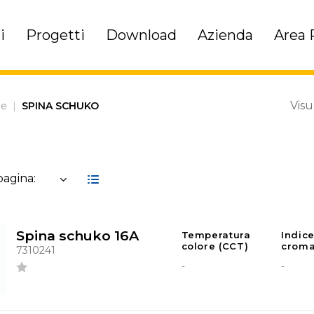
i
Progetti
Download
Azienda
Area 
Visu
ne
|
SPINA SCHUKO
 pagina:
Spina schuko 16A
Temperatura
Indic
colore (CCT)
croma
7310241
-
-