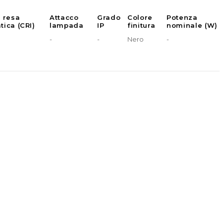
e resa
Attacco
Grado
Colore
Potenza
tica (CRI)
lampada
IP
finitura
nominale (W)
-
-
Nero
-