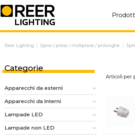
Skip
to
Prodott
content
Reer Lighting
|
Spine / prese / multiprese / prolunghe
|
Spi
Categorie
Articoli per
Apparecchi da esterni
Apparecchi da interni
Lampade LED
Lampade non LED