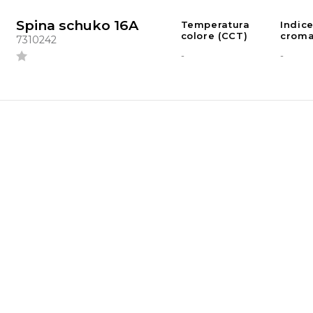
Spina schuko 16A
Temperatura
Indic
colore (CCT)
croma
7310242
-
-