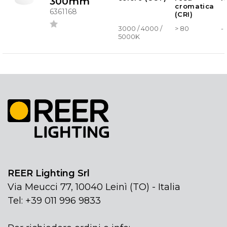
300mm
cromatica
6361168
(CRI)
3000 / 4000 /
> 80
-
5000K
REER Lighting Srl
Via Meucci 77, 10040 Leinì (TO) - Italia
Tel: +39 011 996 9833