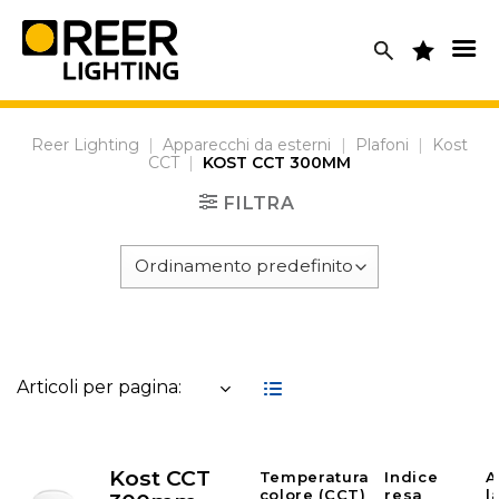
Skip
to
content
Reer Lighting
|
Apparecchi da esterni
|
Plafoni
|
Kost
CCT
|
KOST CCT 300MM
FILTRA
Articoli per pagina:
Kost CCT
Temperatura
Indice
A
colore (CCT)
resa
l