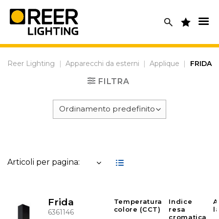
Skip
to
content
Reer Lighting
|
Apparecchi da esterni
|
Applique
|
FRIDA
FILTRA
Articoli per pagina:
Frida
Temperatura
Indice
A
colore (CCT)
resa
l
6361146
cromatica