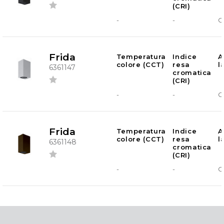
(CRI)
-
-
G
Frida
Temperatura
Indice
A
colore (CCT)
resa
l
6361147
cromatica
(CRI)
-
-
G
Frida
Temperatura
Indice
A
colore (CCT)
resa
l
6361148
cromatica
(CRI)
-
-
G