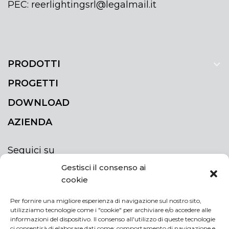
PEC: reerlightingsrl@legalmail.it
PRODOTTI
PROGETTI
DOWNLOAD
AZIENDA
Seguici su
Gestisci il consenso ai
cookie
Per fornire una migliore esperienza di navigazione sul nostro sito,
utilizziamo tecnologie come i "cookie" per archiviare e/o accedere alle
ISCRIVITI ALLA NEWSLETTER
informazioni del dispositivo. Il consenso all'utilizzo di queste tecnologie
Rimani sempre aggiornato iscrivendoti alla
ci consentirà di elaborare dati come: comportamento di navigazione e