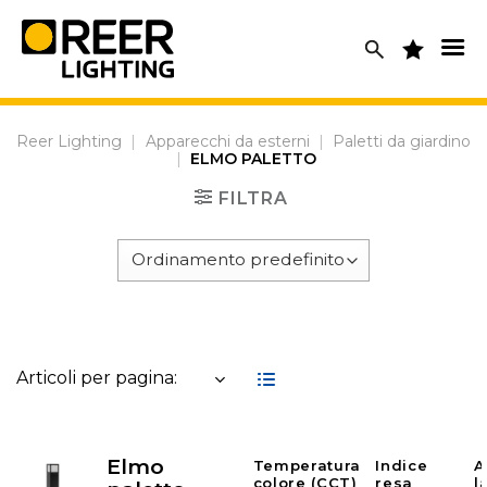
Skip
to
content
Reer Lighting
|
Apparecchi da esterni
|
Paletti da giardino
|
ELMO PALETTO
FILTRA
Articoli per pagina:
Elmo
Temperatura
Indice
A
colore (CCT)
resa
l