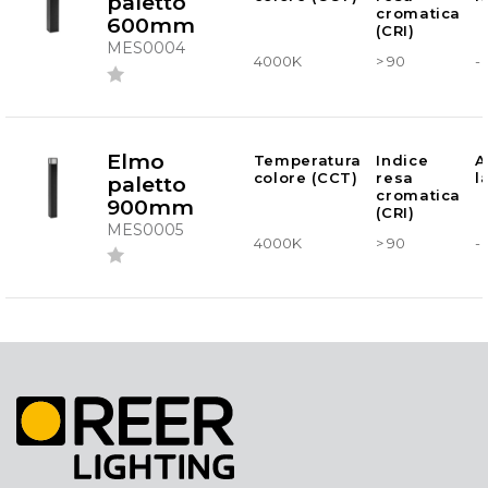
paletto
cromatica
600mm
(CRI)
MES0004
4000K
> 90
-
Elmo
Temperatura
Indice
A
colore (CCT)
resa
l
paletto
cromatica
900mm
(CRI)
MES0005
4000K
> 90
-