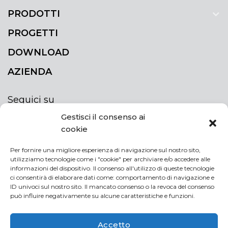
PRODOTTI
PROGETTI
DOWNLOAD
AZIENDA
Seguici su
Gestisci il consenso ai
cookie
Per fornire una migliore esperienza di navigazione sul nostro sito,
utilizziamo tecnologie come i "cookie" per archiviare e/o accedere alle
ISCRIVITI ALLA NEWSLETTER
informazioni del dispositivo. Il consenso all'utilizzo di queste tecnologie
Rimani sempre aggiornato iscrivendoti alla
ci consentirà di elaborare dati come: comportamento di navigazione e
ID univoci sul nostro sito. Il mancato consenso o la revoca del consenso
newsletter
può influire negativamente su alcune caratteristiche e funzioni.
NEWSLETTER
If
Accetto