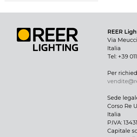
REER Light
Via Meucci
Italia
Tel: +39 01
Per richied
vendite@r
Sede legal
Corso Re U
Italia
P.IVA: 134
Capitale so