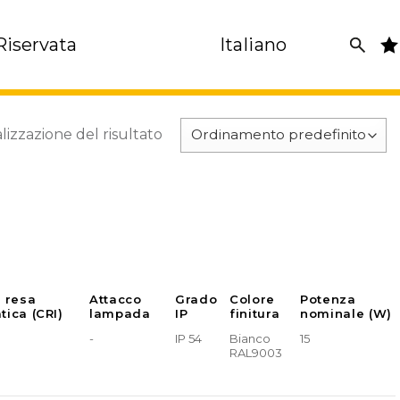
Riservata
Italiano
lizzazione del risultato
e resa
Attacco
Grado
Colore
Potenza
tica (CRI)
lampada
IP
finitura
nominale (W)
-
IP 54
Bianco
15
RAL9003