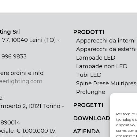
ing Srl
PRODOTTI
 77, 10040 Leinì (TO) -
Apparecchi da interni
Apparecchi da esterni
1 996 9833
Lampade LED
Lampade non LED
ere ordini e info:
Tubi LED
eerlighting.com
Spine Prese Multipres
Prolunghe
e:
PROGETTI
mberto 2, 10121 Torino -
Per fornire 
DOWNLOAD
tecnologie c
31890014
dispositivo.
ciale: € 1.000.000 I.V.
come: compo
AZIENDA
consenso o 