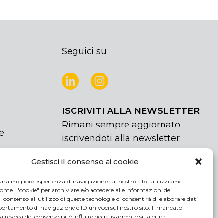
Seguici su
ISCRIVITI ALLA NEWSLETTER
Rimani sempre aggiornato
e
iscrivendoti alla newsletter
Gestisci il consenso ai cookie
NEWSLETTER
If
Iscriviti
you
una migliore esperienza di navigazione sul nostro sito, utilizziamo
are
Acconsento al trattamento dei miei
ome i "cookie" per archiviare e/o accedere alle informazioni del
human,
 Il consenso all'utilizzo di queste tecnologie ci consentirà di elaborare dati
dati personali
rtamento di navigazione e ID univoci sul nostro sito. Il mancato
leave
la revoca del consenso può influire negativamente su alcune