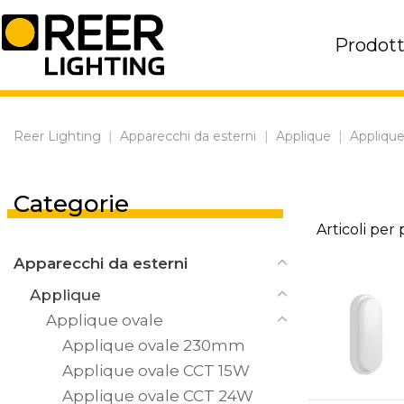
Skip
to
Prodott
content
Reer Lighting
|
Apparecchi da esterni
|
Applique
|
Applique
Categorie
Articoli per
Apparecchi da esterni
Applique
Applique ovale
Applique ovale 230mm
Applique ovale CCT 15W
Applique ovale CCT 24W