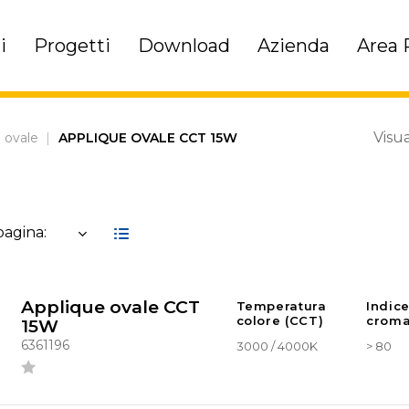
i
Progetti
Download
Azienda
Area 
Visua
 ovale
|
APPLIQUE OVALE CCT 15W
 pagina:
Applique ovale CCT
Temperatura
Indic
colore (CCT)
croma
15W
6361196
3000 / 4000K
> 80