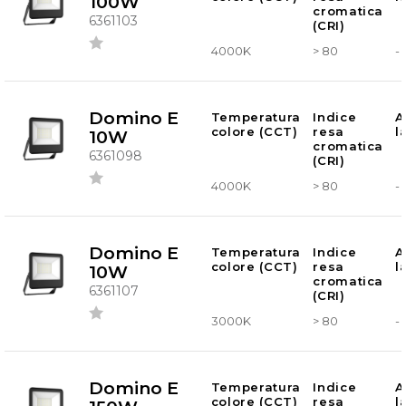
100W
cromatica
6361103
(CRI)
4000K
> 80
-
Domino E
Temperatura
Indice
A
colore (CCT)
resa
l
10W
cromatica
6361098
(CRI)
4000K
> 80
-
Domino E
Temperatura
Indice
A
colore (CCT)
resa
l
10W
cromatica
6361107
(CRI)
3000K
> 80
-
Domino E
Temperatura
Indice
A
colore (CCT)
resa
l