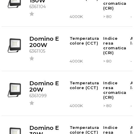
150W
cromatica
6361104
(CRI)
4000K
> 80
-
Domino E
Temperatura
Indice
A
colore (CCT)
resa
l
200W
cromatica
6361105
(CRI)
4000K
> 80
-
Domino E
Temperatura
Indice
A
colore (CCT)
resa
l
20W
cromatica
6361099
(CRI)
4000K
> 80
-
Domino E
Temperatura
Indice
A
colore (CCT)
resa
l