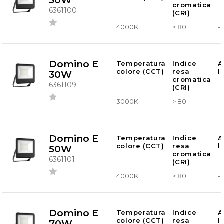
30W
cromatica
6361100
(CRI)
4000K
> 80
-
Domino E
Temperatura
Indice
A
colore (CCT)
resa
l
30W
cromatica
6361109
(CRI)
3000K
> 80
-
Domino E
Temperatura
Indice
A
colore (CCT)
resa
l
50W
cromatica
6361101
(CRI)
4000K
> 80
-
Domino E
Temperatura
Indice
A
colore (CCT)
resa
l
70W