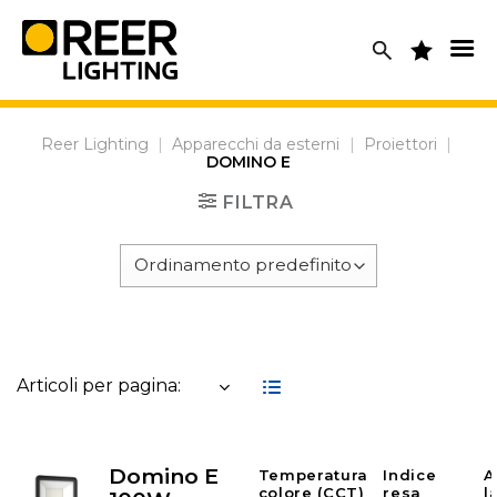
Skip
to
content
Reer Lighting
|
Apparecchi da esterni
|
Proiettori
|
DOMINO E
FILTRA
Articoli per pagina:
Domino E
Temperatura
Indice
A
colore (CCT)
resa
l