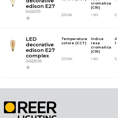
decorative
cromatica
edison E27
(CRI)
5456339
2200K
> 80
E
LED
Temperatura
Indice
A
colore (CCT)
resa
l
decorative
cromatica
edison E27
(CRI)
complex
2700K
> 80
E
5455808