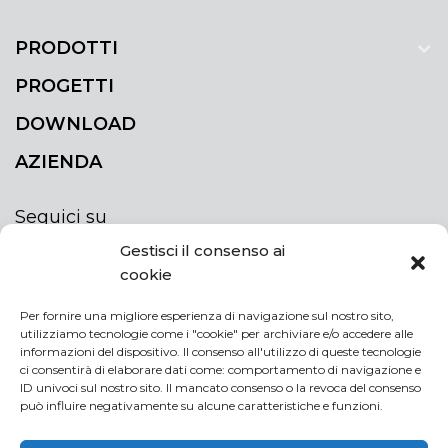
PRODOTTI
PROGETTI
DOWNLOAD
AZIENDA
Seguici su
Gestisci il consenso ai
cookie
Per fornire una migliore esperienza di navigazione sul nostro sito,
utilizziamo tecnologie come i "cookie" per archiviare e/o accedere alle
ISCRIVITI ALLA NEWSLETTER
informazioni del dispositivo. Il consenso all'utilizzo di queste tecnologie
Rimani sempre aggiornato iscrivendoti alla
ci consentirà di elaborare dati come: comportamento di navigazione e
ID univoci sul nostro sito. Il mancato consenso o la revoca del consenso
newsletter
può influire negativamente su alcune caratteristiche e funzioni.
NEWSLETTER
If