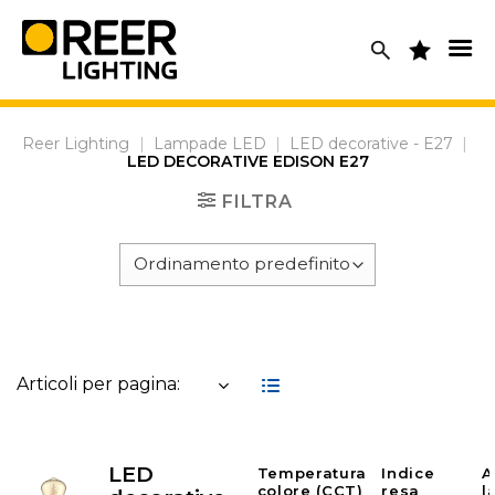
Skip
to
content
Reer Lighting
|
Lampade LED
|
LED decorative - E27
|
LED DECORATIVE EDISON E27
FILTRA
Articoli per pagina:
LED
Temperatura
Indice
A
colore (CCT)
resa
l