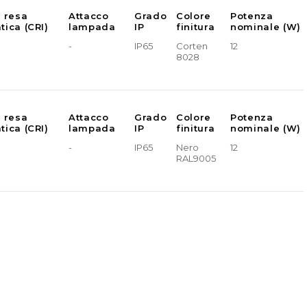
e resa
Attacco
Grado
Colore
Potenza
tica (CRI)
lampada
IP
finitura
nominale (W)
-
IP65
Corten
12
8028
e resa
Attacco
Grado
Colore
Potenza
tica (CRI)
lampada
IP
finitura
nominale (W)
-
IP65
Nero
12
RAL9005