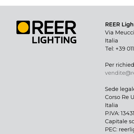
REER Light
Via Meucci
Italia
Tel: +39 01
Per richied
vendite@r
Sede legal
Corso Re U
Italia
P.IVA: 134
Capitale so
PEC: reerli