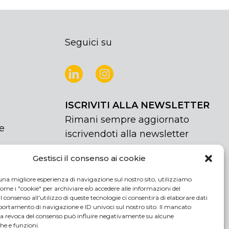
Seguici su
ISCRIVITI ALLA NEWSLETTER
Rimani sempre aggiornato
e
iscrivendoti alla newsletter
Gestisci il consenso ai cookie
NEWSLETTER
If
Iscriviti
you
una migliore esperienza di navigazione sul nostro sito, utilizziamo
are
Acconsento al trattamento dei miei
ome i "cookie" per archiviare e/o accedere alle informazioni del
human,
 Il consenso all'utilizzo di queste tecnologie ci consentirà di elaborare dati
dati personali
rtamento di navigazione e ID univoci sul nostro sito. Il mancato
leave
la revoca del consenso può influire negativamente su alcune
this
che e funzioni.