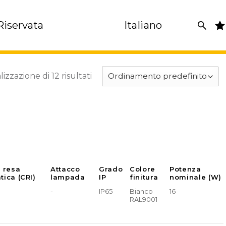
Riservata
Italiano
lizzazione di 12 risultati
e resa
Attacco
Grado
Colore
Potenza
tica (CRI)
lampada
IP
finitura
nominale (W)
-
IP65
Bianco
16
RAL9001