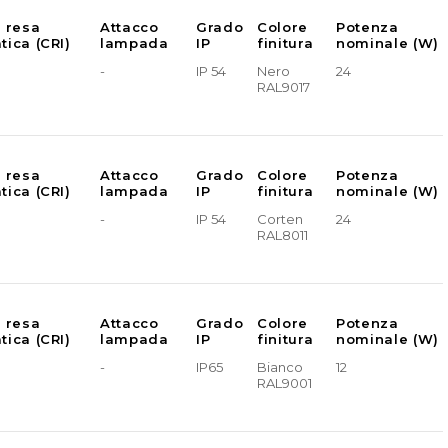
e resa
Attacco
Grado
Colore
Potenza
tica (CRI)
lampada
IP
finitura
nominale (W)
-
IP 54
Nero
24
RAL9017
e resa
Attacco
Grado
Colore
Potenza
tica (CRI)
lampada
IP
finitura
nominale (W)
-
IP 54
Corten
24
RAL8011
e resa
Attacco
Grado
Colore
Potenza
tica (CRI)
lampada
IP
finitura
nominale (W)
-
IP65
Bianco
12
RAL9001