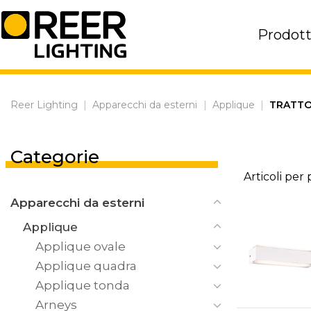
Skip
to
Prodott
content
Reer Lighting
|
Apparecchi da esterni
|
Applique
|
TRATT
Categorie
Articoli per
Apparecchi da esterni
Applique
Applique ovale
Applique quadra
Applique tonda
Arneys