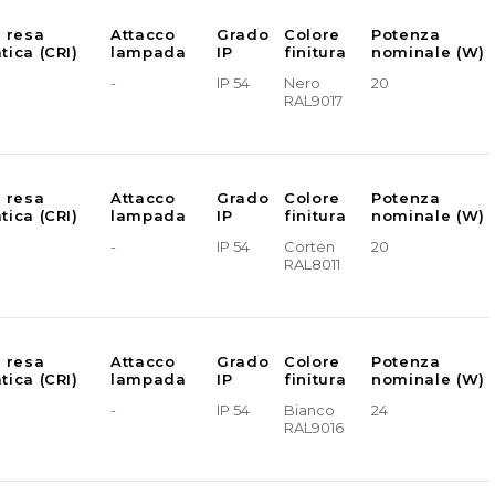
e resa
Attacco
Grado
Colore
Potenza
tica (CRI)
lampada
IP
finitura
nominale (W)
-
IP 54
Nero
20
RAL9017
e resa
Attacco
Grado
Colore
Potenza
tica (CRI)
lampada
IP
finitura
nominale (W)
-
IP 54
Corten
20
RAL8011
e resa
Attacco
Grado
Colore
Potenza
tica (CRI)
lampada
IP
finitura
nominale (W)
-
IP 54
Bianco
24
RAL9016