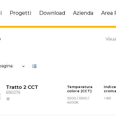
i
Progetti
Download
Azienda
Area 
Visua
O
 pagina:
Tratto 2 CCT
Temperatura
Indic
colore (CCT)
croma
6361276
3000 / 3500 /
> 80
4000K