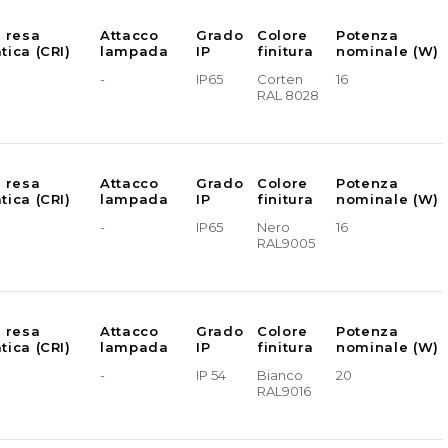
e resa
Attacco
Grado
Colore
Potenza
tica (CRI)
lampada
IP
finitura
nominale (W)
-
IP65
Corten
16
RAL 8028
e resa
Attacco
Grado
Colore
Potenza
tica (CRI)
lampada
IP
finitura
nominale (W)
-
IP65
Nero
16
RAL9005
e resa
Attacco
Grado
Colore
Potenza
tica (CRI)
lampada
IP
finitura
nominale (W)
-
IP 54
Bianco
20
RAL9016