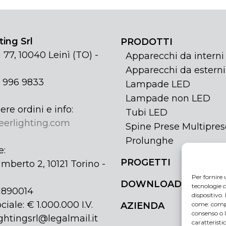
ing Srl
PRODOTTI
 77, 10040 Leinì (TO) -
Apparecchi da interni
Apparecchi da esterni
1 996 9833
Lampade LED
Lampade non LED
ere ordini e info:
Tubi LED
eerlighting.com
Spine Prese Multipres
Prolunghe
e:
PROGETTI
mberto 2, 10121 Torino -
Per fornire 
DOWNLOAD
tecnologie c
31890014
dispositivo.
ciale: € 1.000.000 I.V.
come: compo
AZIENDA
consenso o 
ghtingsrl@legalmail.it
caratteristi