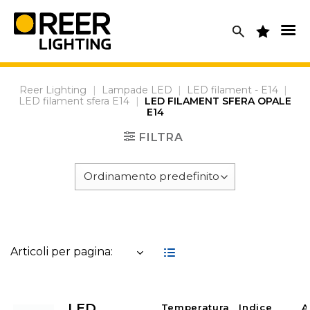
Skip
to
content
Reer Lighting
|
Lampade LED
|
LED filament - E14
|
LED filament sfera E14
|
LED FILAMENT SFERA OPALE
E14
FILTRA
Articoli per pagina:
LED
Temperatura
Indice
A