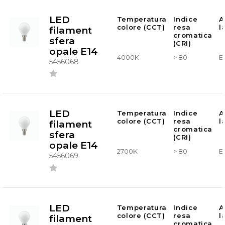
LED
Temperatura
Indice
A
colore (CCT)
resa
l
filament
cromatica
sfera
(CRI)
opale E14
4000K
> 80
E
5456068
LED
Temperatura
Indice
A
colore (CCT)
resa
l
filament
cromatica
sfera
(CRI)
opale E14
2700K
> 80
E
5456069
LED
Temperatura
Indice
A
colore (CCT)
resa
l
filament
cromatica