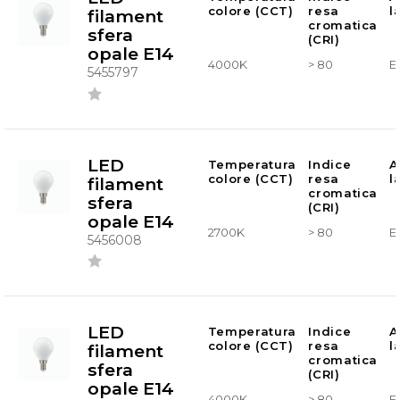
colore (CCT)
resa
l
filament
cromatica
sfera
(CRI)
opale E14
4000K
> 80
E
5455797
LED
Temperatura
Indice
A
colore (CCT)
resa
l
filament
cromatica
sfera
(CRI)
opale E14
2700K
> 80
E
5456008
LED
Temperatura
Indice
A
colore (CCT)
resa
l
filament
cromatica
sfera
(CRI)
opale E14
4000K
> 80
E