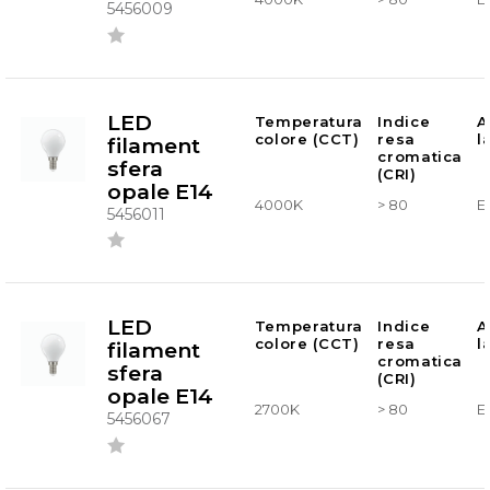
5456009
LED
Temperatura
Indice
A
colore (CCT)
resa
l
filament
cromatica
sfera
(CRI)
opale E14
4000K
> 80
E
5456011
LED
Temperatura
Indice
A
colore (CCT)
resa
l
filament
cromatica
sfera
(CRI)
opale E14
2700K
> 80
E
5456067