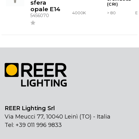
sfera
(CRI)
opale E14
4000K
> 80
E
5456070
REER Lighting Srl
Via Meucci 77, 10040 Leinì (TO) - Italia
Tel: +39 011 996 9833