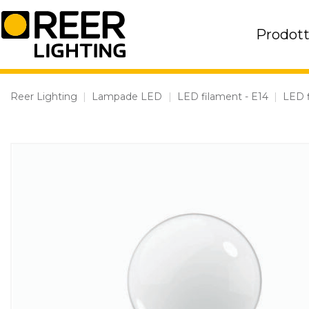
Skip
to
Prodott
content
Reer Lighting
|
Lampade LED
|
LED filament - E14
|
LED f