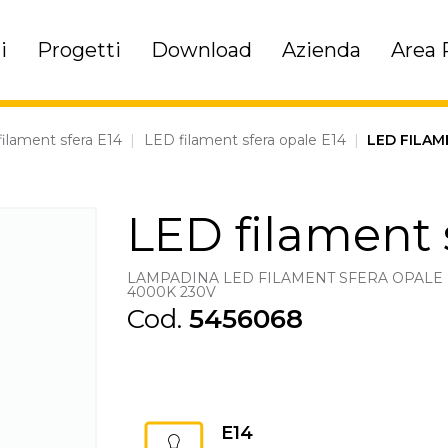
i
Progetti
Download
Azienda
Area 
ilament sfera E14
|
LED filament sfera opale E14
|
LED FILAM
LED filament 
LAMPADINA LED FILAMENT SFERA OPALE 
4000K 230V
Cod.
5456068
E14