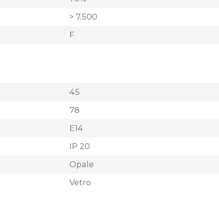
> 7.500
F
45
78
E14
IP 20
Opale
Vetro