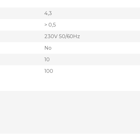
4,3
> 0,5
230V 50/60Hz
No
10
100