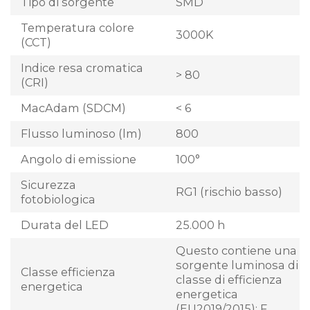
Tipo di sorgente
SMD
Temperatura colore
3000K
(CCT)
Indice resa cromatica
> 80
(CRI)
MacAdam (SDCM)
< 6
Flusso luminoso (lm)
800
Angolo di emissione
100°
Sicurezza
RG1 (rischio basso)
fotobiologica
Durata del LED
25.000 h
Questo contiene una
sorgente luminosa di
Classe efficienza
classe di efficienza
energetica
energetica
(EU2019/2015): F