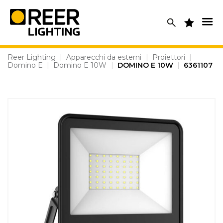
Skip
to
content
Reer Lighting
|
Apparecchi da esterni
|
Proiettori
|
Domino E
|
Domino E 10W
|
DOMINO E 10W
|
6361107