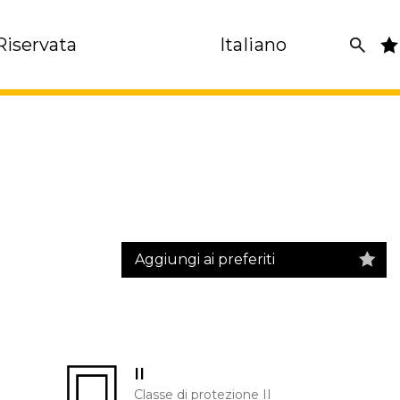
Riservata
Italiano
Aggiungi ai preferiti
II
Classe di protezione II