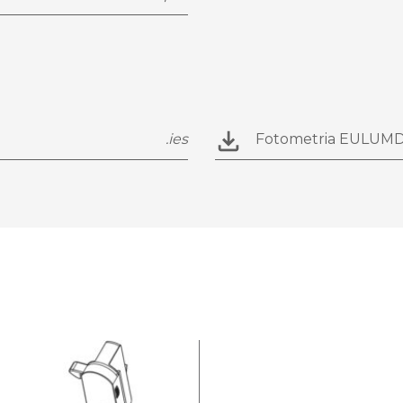
.ies
Fotometria EULUM