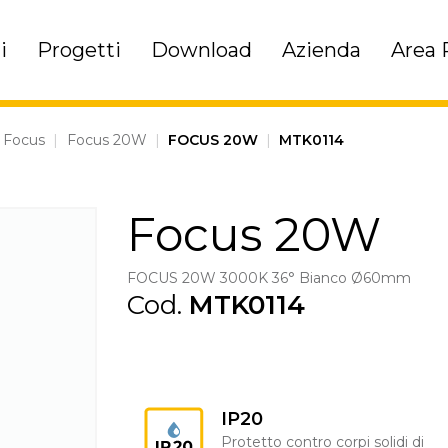
i
Progetti
Download
Azienda
Area 
Focus
|
Focus 20W
|
FOCUS 20W
|
MTK0114
Focus 20W
FOCUS 20W 3000K 36° Bianco Ø60mm
Cod.
MTK0114
IP20
Protetto contro corpi solidi di