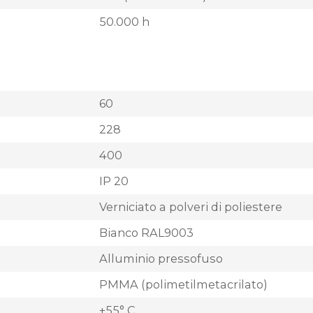
50.000 h
60
228
400
IP 20
Verniciato a polveri di poliestere
Bianco RAL9003
Alluminio pressofuso
PMMA (polimetilmetacrilato)
+55° C