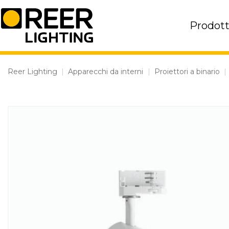
Skip
to
Prodott
content
Reer Lighting
|
Apparecchi da interni
|
Proiettori a binario
|