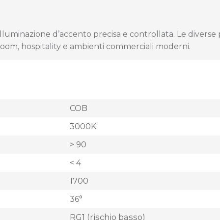
illuminazione d’accento precisa e controllata. Le divers
owroom, hospitality e ambienti commerciali moderni.
COB
3000K
> 90
< 4
1700
36°
RG1 (rischio basso)