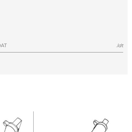
DAT
.ldt