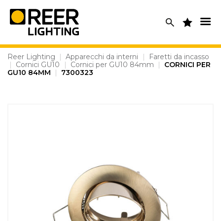
Skip
to
content
Reer Lighting
|
Apparecchi da interni
|
Faretti da incasso
|
Cornici GU10
|
Cornici per GU10 84mm
|
CORNICI PER
GU10 84MM
|
7300323