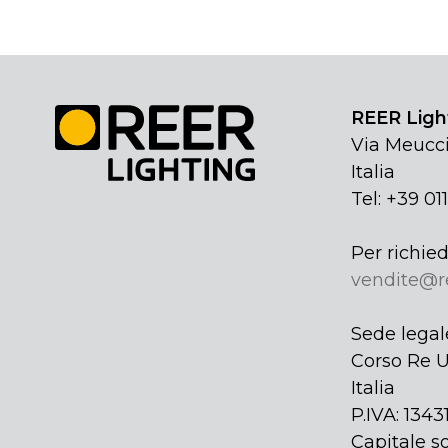
REER Light
Via Meucci
Italia
Tel: +39 01
Per richied
vendite@r
Sede legal
Corso Re U
Italia
P.IVA: 134
Capitale so