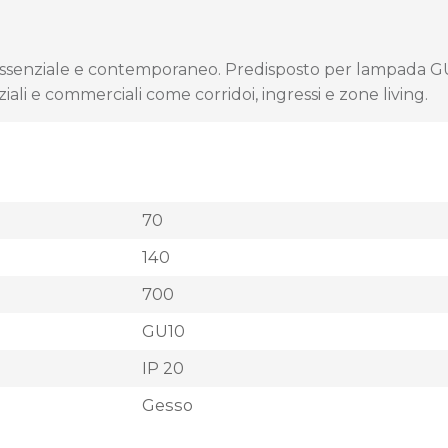
gn essenziale e contemporaneo. Predisposto per lampada G
iali e commerciali come corridoi, ingressi e zone living.
70
140
700
GU10
IP 20
Gesso