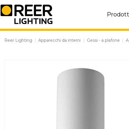
Skip
to
Prodott
content
Reer Lighting
|
Apparecchi da interni
|
Gessi - a plafone
|
A