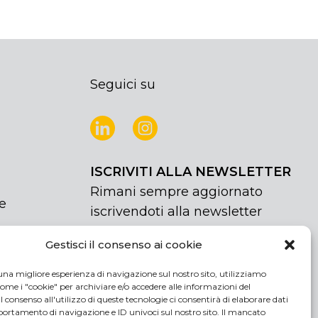
Seguici su
ISCRIVITI ALLA NEWSLETTER
Rimani sempre aggiornato
e
iscrivendoti alla newsletter
Gestisci il consenso ai cookie
NEWSLETTER
If
Iscriviti
you
una migliore esperienza di navigazione sul nostro sito, utilizziamo
are
Acconsento al trattamento dei miei
ome i "cookie" per archiviare e/o accedere alle informazioni del
human,
 Il consenso all'utilizzo di queste tecnologie ci consentirà di elaborare dati
dati personali
rtamento di navigazione e ID univoci sul nostro sito. Il mancato
leave