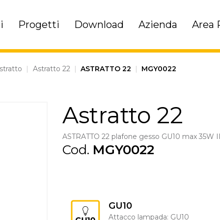
i
Progetti
Download
Azienda
Area 
stratto
|
Astratto 22
|
ASTRATTO 22
|
MGY0022
Astratto 22
ASTRATTO 22 plafone gesso GU10 max 35W 
Cod.
MGY0022
GU10
Attacco lampada: GU10