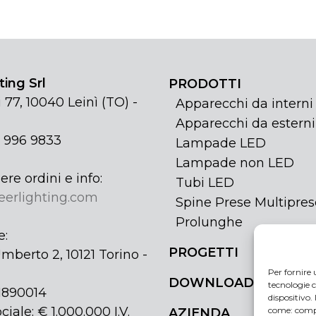
ing Srl
PRODOTTI
 77, 10040 Leinì (TO) -
Apparecchi da interni
Apparecchi da esterni
1 996 9833
Lampade LED
Lampade non LED
ere ordini e info:
Tubi LED
eerlighting.com
Spine Prese Multipres
Prolunghe
e:
PROGETTI
mberto 2, 10121 Torino -
Per fornire 
DOWNLOAD
tecnologie c
31890014
dispositivo.
ciale: € 1.000.000 I.V.
come: compo
AZIENDA