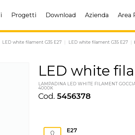
i
Progetti
Download
Azienda
Area 
|
LED white filament G35 E27
|
LED white filament G35 E27
|
LED white fil
LAMPADINA LED WHITE FILAMENT GOCCIA 
4000K
Cod.
5456378
E27