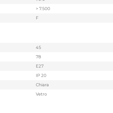
> 7.500
F
45
78
E27
IP 20
Chiara
Vetro