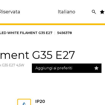
Riservata
Italiano
LED WHITE FILAMENT G35 E27
|
5456378
ament G35 E27
G35 E27 4,5W
Aggiungi ai preferiti
IP20