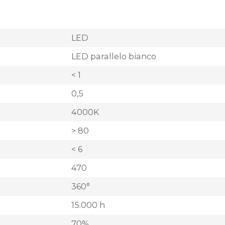
LED
LED parallelo bianco
< 1
0,5
4000K
> 80
< 6
470
360°
15.000 h
70%