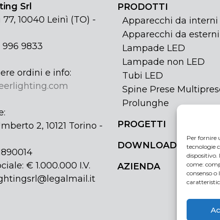
ing Srl
PRODOTTI
 77, 10040 Leinì (TO) -
Apparecchi da interni
Apparecchi da esterni
1 996 9833
Lampade LED
Lampade non LED
ere ordini e info:
Tubi LED
eerlighting.com
Spine Prese Multipres
Prolunghe
e:
PROGETTI
mberto 2, 10121 Torino -
Per fornire 
DOWNLOAD
tecnologie c
31890014
dispositivo.
ciale: € 1.000.000 I.V.
come: compo
AZIENDA
consenso o 
ghtingsrl@legalmail.it
caratteristi
Ac