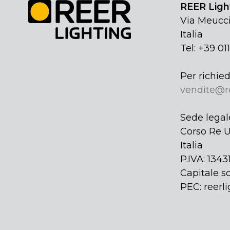
REER Light
Via Meucci
Italia
Tel: +39 01
Per richied
vendite@r
Sede legal
Corso Re U
Italia
P.IVA: 134
Capitale so
PEC: reerli