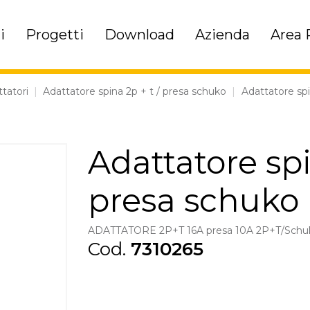
i
Progetti
Download
Azienda
Area 
tatori
|
Adattatore spina 2p + t / presa schuko
|
Adattatore spi
Adattatore spi
presa schuko
ADATTATORE 2P+T 16A presa 10A 2P+T/Sch
Cod.
7310265