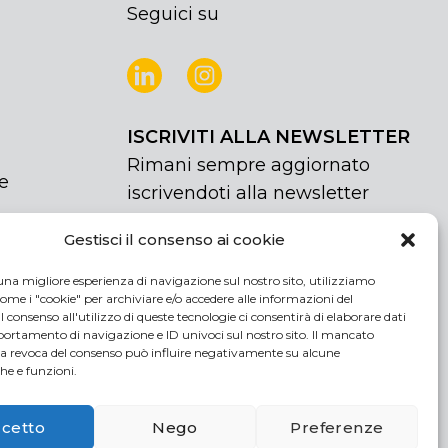
Seguici su
ISCRIVITI ALLA NEWSLETTER
Rimani sempre aggiornato
e
iscrivendoti alla newsletter
Gestisci il consenso ai cookie
NEWSLETTER
If
Iscriviti
you
una migliore esperienza di navigazione sul nostro sito, utilizziamo
are
Acconsento al trattamento dei miei
ome i "cookie" per archiviare e/o accedere alle informazioni del
human,
 Il consenso all'utilizzo di queste tecnologie ci consentirà di elaborare dati
dati personali
rtamento di navigazione e ID univoci sul nostro sito. Il mancato
leave
la revoca del consenso può influire negativamente su alcune
this
che e funzioni.
field
blank.
cetto
Nego
Preferenze