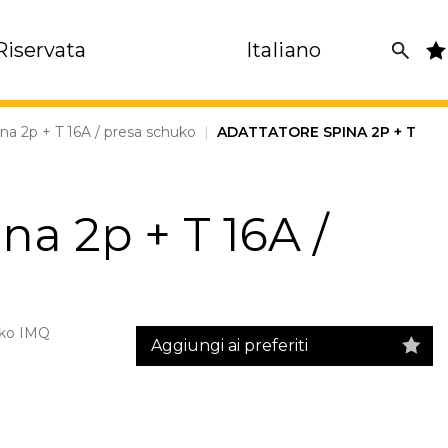
Riservata
Italiano
na 2p + T 16A / presa schuko
|
ADATTATORE SPINA 2P + T
na 2p + T 16A /
uko IMQ
Aggiungi ai preferiti