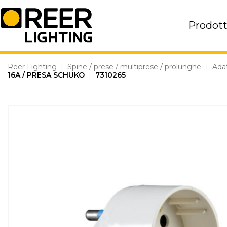
Skip
to
Prodott
content
Reer Lighting
|
Spine / prese / multiprese / prolunghe
|
Adat
16A / PRESA SCHUKO
|
7310265