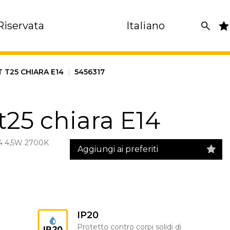
Riservata
Italiano
 T25 CHIARA E14
|
5456317
t25 chiara E14
 4,5W 2700K
Aggiungi ai preferiti
IP20
Protetto contro corpi solidi di