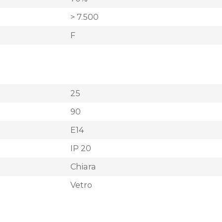
> 7.500
F
25
90
E14
IP 20
Chiara
Vetro