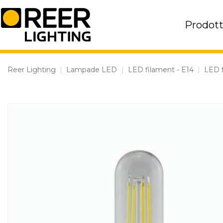
Skip
to
Prodott
content
Reer Lighting
|
Lampade LED
|
LED filament - E14
|
LED f