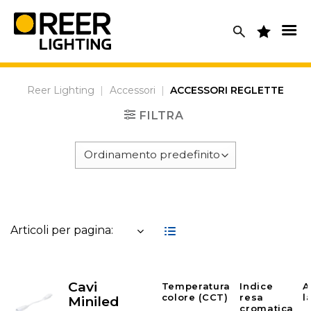
Skip
to
content
Reer Lighting
|
Accessori
|
ACCESSORI REGLETTE
FILTRA
Articoli per pagina:
Cavi
Temperatura
Indice
A
colore (CCT)
resa
l
Miniled
cromatica