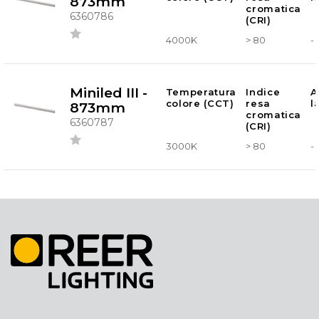
873mm
cromatica
6360786
(CRI)
4000K
> 80
-
Miniled III -
Temperatura
Indice
A
colore (CCT)
resa
l
873mm
cromatica
6360787
(CRI)
3000K
> 80
-