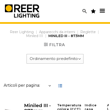
Skip
to
content
Reer Lighting
|
Apparecchi da interni
|
Reglette
|
Miniled III
|
MINILED III - 873MM
FILTRA
Articoli per pagina:
Miniled III -
Temperatura
Indice
A
colore (CCT)
resa
l