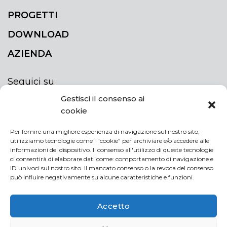
PROGETTI
DOWNLOAD
AZIENDA
Seguici su
Gestisci il consenso ai
cookie
Per fornire una migliore esperienza di navigazione sul nostro sito,
utilizziamo tecnologie come i "cookie" per archiviare e/o accedere alle
ISCRIVITI ALLA NEWSLETTER
informazioni del dispositivo. Il consenso all'utilizzo di queste tecnologie
Rimani sempre aggiornato iscrivendoti alla
ci consentirà di elaborare dati come: comportamento di navigazione e
ID univoci sul nostro sito. Il mancato consenso o la revoca del consenso
newsletter
può influire negativamente su alcune caratteristiche e funzioni.
NEWSLETTER
If
Accetto
you
are
Acconsento al trattamento dei miei dati personali