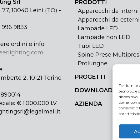
ing Srl
PRODOTTI
 77, 10040 Leinì (TO) -
Apparecchi da interni
Apparecchi da esterni
1 996 9833
Lampade LED
Lampade non LED
ere ordini e info:
Tubi LED
eerlighting.com
Spine Prese Multipres
Prolunghe
e:
PROGETTI
mberto 2, 10121 Torino -
Per fornire 
DOWNLOAD
tecnologie c
31890014
dispositivo.
ciale: € 1.000.000 I.V.
come: compo
AZIENDA
consenso o 
ghtingsrl@legalmail.it
caratteristi
Ac