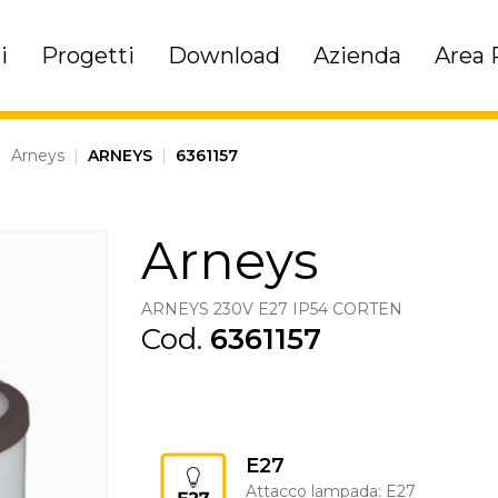
i
Progetti
Download
Azienda
Area 
|
Arneys
|
ARNEYS
|
6361157
Arneys
ARNEYS 230V E27 IP54 CORTEN
Cod.
6361157
E27
Attacco lampada: E27