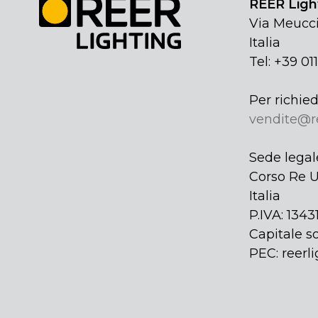
REER Light
Via Meucci
Italia
Tel: +39 01
Per richied
vendite@r
Sede legal
Corso Re U
Italia
P.IVA: 134
Capitale so
PEC: reerli