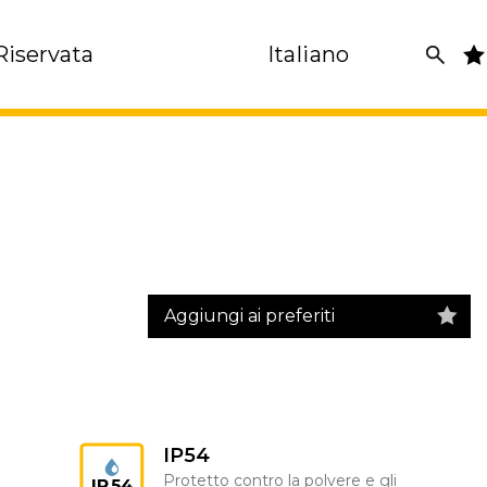
Riservata
Italiano
Aggiungi ai preferiti
IP54
Protetto contro la polvere e gli