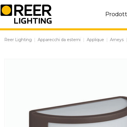
Skip
to
Prodott
content
Reer Lighting
|
Apparecchi da esterni
|
Applique
|
Arneys