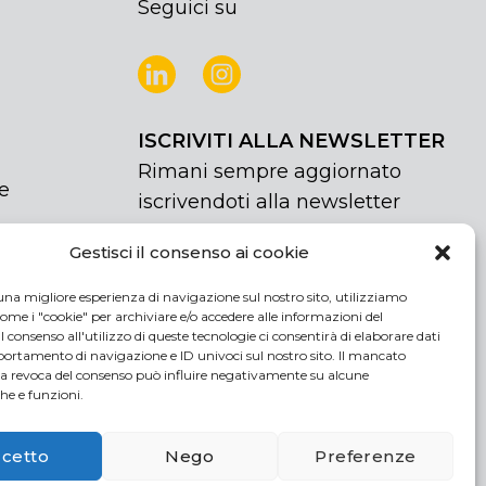
Seguici su
ISCRIVITI ALLA NEWSLETTER
Rimani sempre aggiornato
e
iscrivendoti alla newsletter
Gestisci il consenso ai cookie
NEWSLETTER
If
Iscriviti
you
una migliore esperienza di navigazione sul nostro sito, utilizziamo
are
Acconsento al trattamento dei miei
ome i "cookie" per archiviare e/o accedere alle informazioni del
human,
 Il consenso all'utilizzo di queste tecnologie ci consentirà di elaborare dati
dati personali
rtamento di navigazione e ID univoci sul nostro sito. Il mancato
leave
la revoca del consenso può influire negativamente su alcune
this
che e funzioni.
field
blank.
cetto
Nego
Preferenze