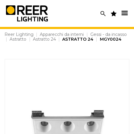
Skip
to
content
Reer Lighting
|
Apparecchi da interni
|
Gessi - da incasso
|
Astratto
|
Astratto 24
|
ASTRATTO 24
|
MGY0024