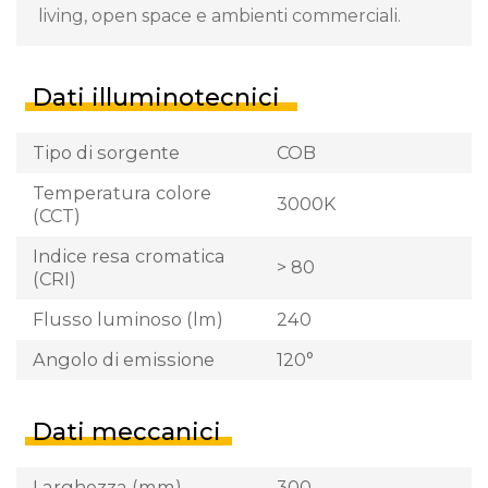
living, open space e ambienti commerciali.
Dati illuminotecnici
Tipo di sorgente
COB
Temperatura colore
3000K
(CCT)
Indice resa cromatica
> 80
(CRI)
Flusso luminoso (lm)
240
Angolo di emissione
120°
Dati meccanici
Larghezza (mm)
300