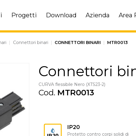
i
Progetti
Download
Azienda
Area 
nari
|
Connettori binari
|
CONNETTORI BINARI
|
MTR0013
Connettori bi
CURVA flessibile Nero (XTS23-2)
Cod.
MTR0013
IP20
Protetto contro corpi solidi di