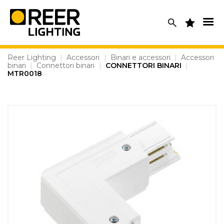
Skip
to
content
Reer Lighting
|
Accessori
|
Binari e accessori
|
Accessori
binari
|
Connettori binari
|
CONNETTORI BINARI
|
MTR0018