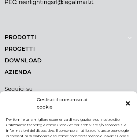
PEC: reerlightingsrl@legalmail.it
PRODOTTI
PROGETTI
DOWNLOAD
AZIENDA
Seguici su
Gestisci il consenso ai
cookie
Per fornire una migliore esperienza di navigazione sul nostro sito,
utilizziamo tecnologie come i "cookie" per archiviare e/o accedere alle
ISCRIVITI ALLA NEWSLETTER
informazioni del dispositivo. Il consenso all'utilizzo di queste tecnologie
Rimani sempre aggiornato iscrivendoti alla
ci consentirà di elaborare dati come: comportamento di navigazione e