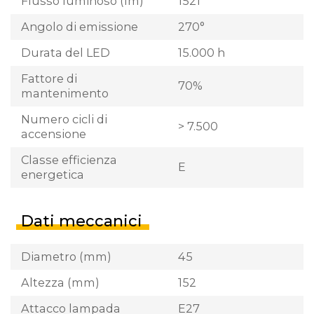
Flusso luminoso (lm)
1521
Angolo di emissione
270°
Durata del LED
15.000 h
Fattore di
70%
mantenimento
Numero cicli di
> 7.500
accensione
Classe efficienza
E
energetica
Dati meccanici
Diametro (mm)
45
Altezza (mm)
152
Attacco lampada
E27