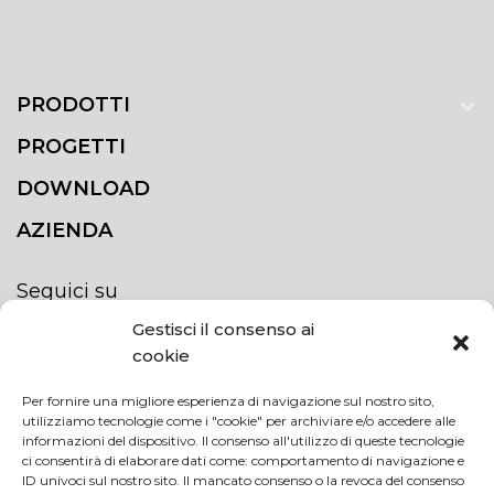
PRODOTTI
PROGETTI
DOWNLOAD
AZIENDA
Seguici su
Gestisci il consenso ai
cookie
Per fornire una migliore esperienza di navigazione sul nostro sito,
utilizziamo tecnologie come i "cookie" per archiviare e/o accedere alle
ISCRIVITI ALLA NEWSLETTER
informazioni del dispositivo. Il consenso all'utilizzo di queste tecnologie
Rimani sempre aggiornato iscrivendoti alla
ci consentirà di elaborare dati come: comportamento di navigazione e
ID univoci sul nostro sito. Il mancato consenso o la revoca del consenso
newsletter