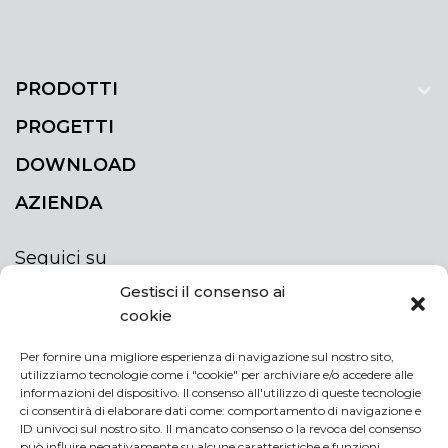
PRODOTTI
PROGETTI
DOWNLOAD
AZIENDA
Seguici su
Gestisci il consenso ai
cookie
Per fornire una migliore esperienza di navigazione sul nostro sito,
utilizziamo tecnologie come i "cookie" per archiviare e/o accedere alle
ISCRIVITI ALLA NEWSLETTER
informazioni del dispositivo. Il consenso all'utilizzo di queste tecnologie
Rimani sempre aggiornato iscrivendoti alla
ci consentirà di elaborare dati come: comportamento di navigazione e
ID univoci sul nostro sito. Il mancato consenso o la revoca del consenso
newsletter
può influire negativamente su alcune caratteristiche e funzioni.