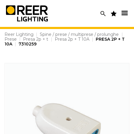
Skip
to
content
Reer Lighting
|
Spine / prese / multiprese / prolunghe
|
Prese
|
Presa 2p + t
|
Presa 2p + T 10A
|
PRESA 2P + T
10A
|
7310259