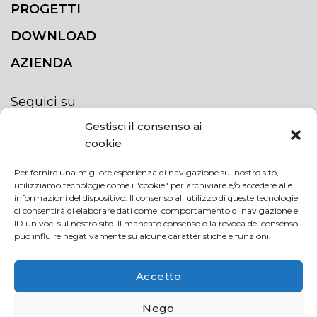
PROGETTI
DOWNLOAD
AZIENDA
Seguici su
Gestisci il consenso ai
cookie
Per fornire una migliore esperienza di navigazione sul nostro sito,
utilizziamo tecnologie come i "cookie" per archiviare e/o accedere alle
ISCRIVITI ALLA NEWSLETTER
informazioni del dispositivo. Il consenso all'utilizzo di queste tecnologie
Rimani sempre aggiornato iscrivendoti alla
ci consentirà di elaborare dati come: comportamento di navigazione e
ID univoci sul nostro sito. Il mancato consenso o la revoca del consenso
newsletter
può influire negativamente su alcune caratteristiche e funzioni.
NEWSLETTER
If
Accetto
you
are
Acconsento al trattamento dei miei dati personali
Nego
human,