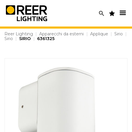
Skip
to
content
Reer Lighting
|
Apparecchi da esterni
|
Applique
|
Sirio
|
Sirio
|
SIRIO
|
6361325