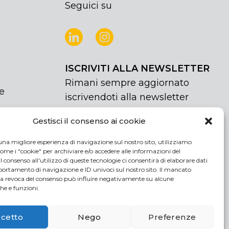
Seguici su
ISCRIVITI ALLA NEWSLETTER
Rimani sempre aggiornato
e
iscrivendoti alla newsletter
Gestisci il consenso ai cookie
NEWSLETTER
If
Iscriviti
you
una migliore esperienza di navigazione sul nostro sito, utilizziamo
are
Acconsento al trattamento dei miei
ome i "cookie" per archiviare e/o accedere alle informazioni del
human,
 Il consenso all'utilizzo di queste tecnologie ci consentirà di elaborare dati
dati personali
rtamento di navigazione e ID univoci sul nostro sito. Il mancato
leave
la revoca del consenso può influire negativamente su alcune
this
che e funzioni.
field
blank.
cetto
Nego
Preferenze