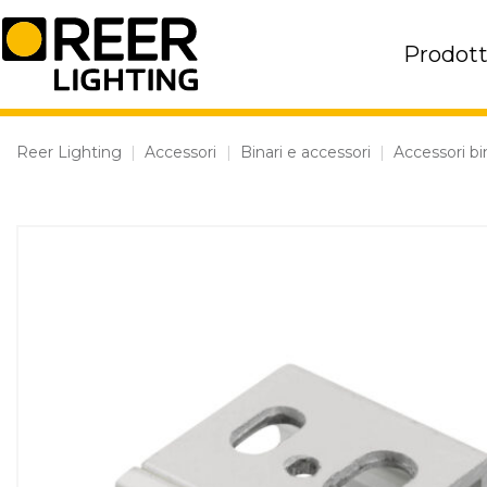
Skip
to
Prodott
content
Reer Lighting
|
Accessori
|
Binari e accessori
|
Accessori bi