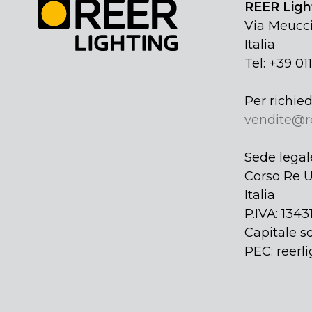
REER Light
Via Meucci
Italia
Tel: +39 01
Per richied
vendite@r
Sede legal
Corso Re U
Italia
P.IVA: 134
Capitale so
PEC: reerli