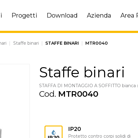
i
Progetti
Download
Azienda
Area 
nari
|
Staffe binari
|
STAFFE BINARI
|
MTR0040
Staffe binari
STAFFA DI MONTAGGIO A SOFFITTO bianca (
Cod.
MTR0040
IP20
Protetto contro corpi solidi di