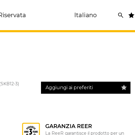
Riservata
Italiano
SKB12-3)
Aggiungi ai preferiti
GARANZIA REER
La ReeR garantisce il prodotto per un