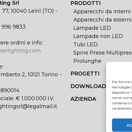
ing Srl
PRODOTTI
 77, 10040 Leinì (TO) -
Apparecchi da interni
Apparecchi da esterni
1 996 9833
Lampade LED
Lampade non LED
ere ordini e info:
Tubi LED
eerlighting.com
Spine Prese Multipres
Prolunghe
e:
PROGETTI
mberto 2, 10121 Torino -
Per fornire 
DOWNLOAD
tecnologie c
31890014
dispositivo.
ciale: € 1.000.000 I.V.
come: compo
AZIENDA
consenso o 
ghtingsrl@legalmail.it
caratteristi
Ac