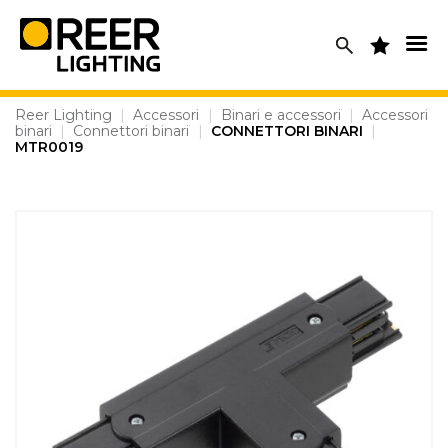
Skip
to
content
Reer Lighting
|
Accessori
|
Binari e accessori
|
Accessori
binari
|
Connettori binari
|
CONNETTORI BINARI
|
MTR0019