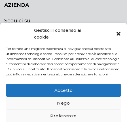
AZIENDA
Seguici su
Gestisci il consenso ai
cookie
Per fornire una migliore esperienza di navigazione sul nostro sito,
utilizziamo tecnologie come i "cookie" per archiviare e/o accedere alle
ISCRIVITI ALLA NEWSLETTER
informazioni del dispositivo. Il consenso all'utilizzo di queste tecnologie
Rimani sempre aggiornato iscrivendoti alla
ci consentirà di elaborare dati come: comportamento di navigazione e
ID univoci sul nostro sito. Il mancato consenso o la revoca del consenso
newsletter
può influire negativamente su alcune caratteristiche e funzioni.
NEWSLETTER
If
Accetto
you
are
Acconsento al trattamento dei miei dati personali
Nego
human,
leave
Preferenze
this