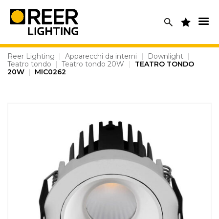
Skip
to
content
Reer Lighting
|
Apparecchi da interni
|
Downlight
|
Teatro tondo
|
Teatro tondo 20W
|
TEATRO TONDO
20W
|
MIC0262