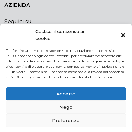
AZIENDA
Seguici su
Gestisci il consenso ai
cookie
Per fornire una migliore esperienza di navigazione sul nostro sito,
utilizziamo tecnologie come i "cookie" per archiviare e/o accedere alle
ISCRIVITI ALLA NEWSLETTER
informazioni del dispositivo. Il consenso all'utilizzo di queste tecnologie
Rimani sempre aggiornato iscrivendoti alla
ci consentirà di elaborare dati come: comportamento di navigazione e
ID univoci sul nostro sito. Il mancato consenso o la revoca del consenso
newsletter
può influire negativamente su alcune caratteristiche e funzioni.
NEWSLETTER
If
Accetto
you
are
Acconsento al trattamento dei miei dati personali
Nego
human,
leave
Preferenze
this