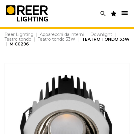
Skip
to
content
Reer Lighting
|
Apparecchi da interni
|
Downlight
|
Teatro tondo
|
Teatro tondo 33W
|
TEATRO TONDO 33W
|
MIC0296