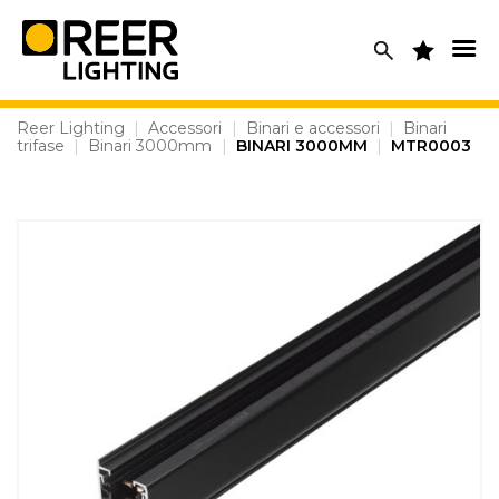
Skip
to
content
Reer Lighting
|
Accessori
|
Binari e accessori
|
Binari
trifase
|
Binari 3000mm
|
BINARI 3000MM
|
MTR0003